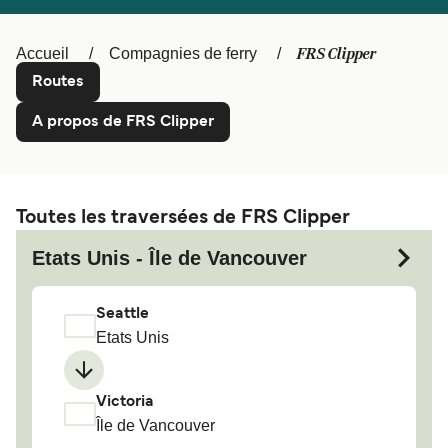
België (NL)
Canada
FRS Clipper
Accueil
Compagnies de ferry
Ελλάδα
Polska
Routes
Deutschland
Schweiz (DE)
A propos de FRS Clipper
Norge
Україна
Indonesia
المغرب
Toutes les traversées de FRS Clipper
Etats Unis - Île de Vancouver
Seattle
Etats Unis
Victoria
Île de Vancouver