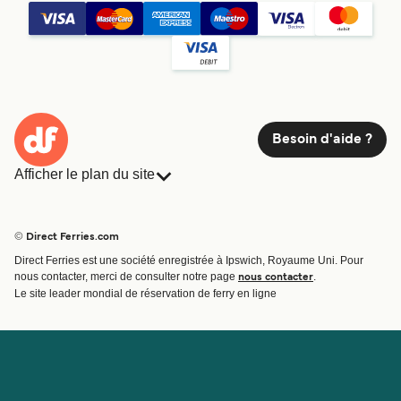
Besoin d'aide ?
Afficher le plan du site
Ferries
Réservations
Pays
Hébergement
© Direct Ferries.com
Compagnies de ferry
Direct Ferries est une société enregistrée à Ipswich, Royaume Uni. Pour
Traversées et ports
nous contacter, merci de consulter notre page
.
nous contacter
Billet de bateau
Le site leader mondial de réservation de ferry en ligne
Compte
Aide et assistance
Gérer ma réservation
Contactez nous
Confirmation de la réservation
Service Client