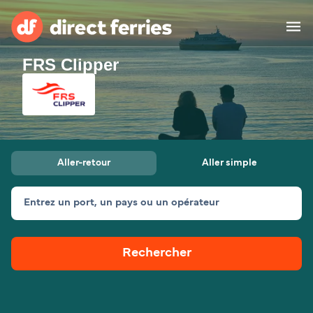
FRS Clipper
Compagnies de ferry
Pays
Billet de bateau
Aller-retour
Aller simple
Traversées et ports
Hébergement
Ferries
Entrez un port, un pays ou un opérateur
Canada (FR)
Rechercher
Mon Compte
Suisse (FR)
France
Service Client
Belgique (FR)
Maroc (FR)