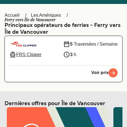
Canada
België (NL)
Ελλάδα
Polska
Accueil
Les Amériques
Ferry vers Île de Vancouver
Deutschland
Schweiz (DE)
Principaux opérateurs de ferries - Ferry vers
Île de Vancouver
Norge
Україна
5
Traversées / Semaine
Indonesia
المغرب
FRS Clipper
3
h
Voir prix
Dernières offres pour Île de Vancouver