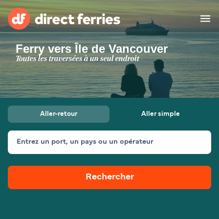
Ferry vers Île de Vancouver
Compagnies de ferry
Toutes les traversées à un seul endroit
Pays
Billet de bateau
Aller-retour
Aller simple
Traversées et ports
Hébergement
Ferries
Entrez un port, un pays ou un opérateur
Canada (FR)
Rechercher
Mon Compte
Suisse (FR)
France
Service Client
Belgique (FR)
Maroc (FR)