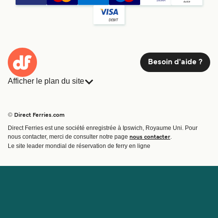
Besoin d'aide ?
Afficher le plan du site
Ferries
Réservations
Pays
Hébergement
© Direct Ferries.com
Compagnies de ferry
Direct Ferries est une société enregistrée à Ipswich, Royaume Uni. Pour
Traversées et ports
nous contacter, merci de consulter notre page
.
nous contacter
Billet de bateau
Le site leader mondial de réservation de ferry en ligne
Compte
Aide et assistance
Gérer ma réservation
Contactez nous
Confirmation de la réservation
Service Client
Aide