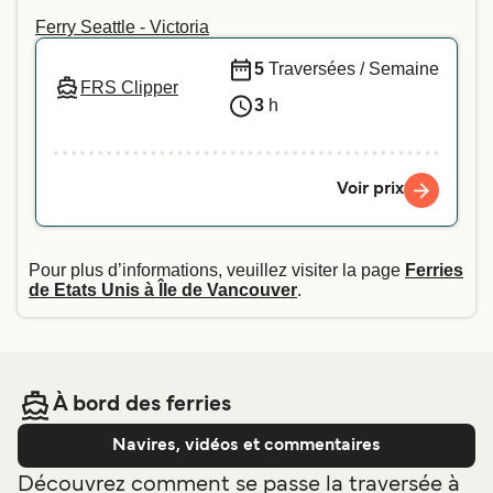
traversée de votre choix. Pour plus d'informations
Ferry Seattle - Victoria
- ou si vous voyagez avec un animal d'assistance
- nous vous recommandons de contacter
5
Traversées / Semaine
FRS Clipper
directement notre service client.
3
h
Voir prix
Pour plus d’informations, veuillez visiter la page
Ferries
de Etats Unis à Île de Vancouver
.
À bord des ferries
Navires, vidéos et commentaires
Découvrez comment se passe la traversée à