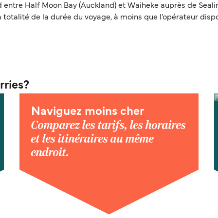
entre Half Moon Bay (Auckland) et Waiheke auprès de Sealink
a totalité de la durée du voyage, à moins que l’opérateur dis
rries?
Naviguez moins cher
Comparez les tarifs, les horaires
et les itinéraires au même
endroit.