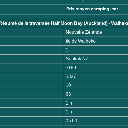
Prix moyen camping-car
Résumé de la traversée Half Moon Bay (Auckland) - Waihek
Nouvelle Zélande
île de Waiheke
1
Sealink NZ
$189
$327
10
63
1 h
1 h
05:00