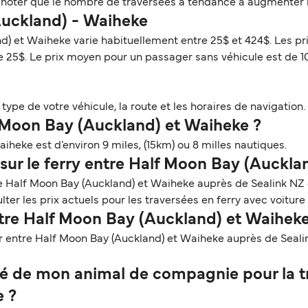
z noter que le nombre de traversées a tendance à augmenter l
(Auckland) - Waiheke
nd) et Waiheke varie habituellement entre 25$ et 424$. Les pr
e 25$. Le prix moyen pour un passager sans véhicule est de 
ype de votre véhicule, la route et les horaires de navigation. 
f Moon Bay (Auckland) et Waiheke ?
heke est d’environ 9 miles, (15km) ou 8 milles nautiques.
sur le ferry entre Half Moon Bay (Auckla
re Half Moon Bay (Auckland) et Waiheke auprès de Sealink NZ
lter les prix actuels pour les traversées en ferry avec voitu
ntre Half Moon Bay (Auckland) et Waiheke
r entre Half Moon Bay (Auckland) et Waiheke auprès de Seali
 de mon animal de compagnie pour la tra
 ?