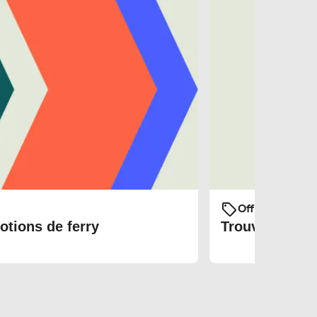
Offres et prom
otions de ferry
Trouvez les bi