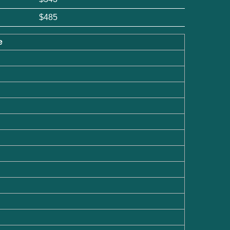
$485
e