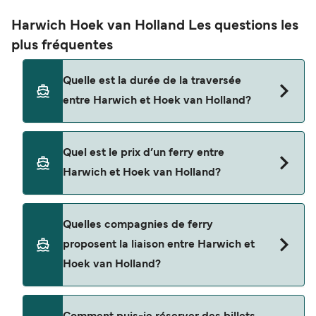
Harwich Hoek van Holland Les questions les
plus fréquentes
Quelle est la durée de la traversée
entre Harwich et Hoek van Holland?
La traversée en ferry de Harwich à Hoek van
Quel est le prix d’un ferry entre
Holland est d'environ 7 heures 37 minutes. La
Harwich et Hoek van Holland?
durée des traversées peut varier d'une saison à
l'autre. Nous vous conseillons donc de vérifier ce
qu'il en est, pour le départ de votre choix.
Le tarif d’une traversée en ferry de Harwich à
Quelles compagnies de ferry
Hoek van Holland peut varier selon la saison. Le
proposent la liaison entre Harwich et
prix moyen de Harwich à Hoek van Holland est de
Hoek van Holland?
$652. Prix hors frais de réservation.
Cette traversée en ferry est opérée par Stena