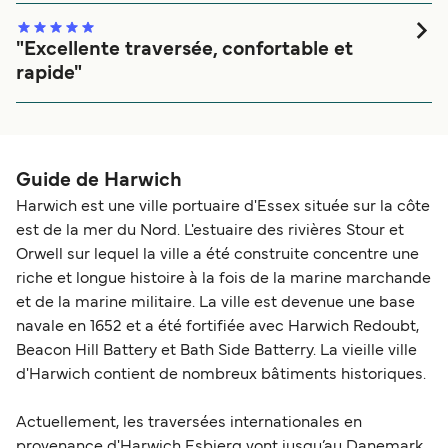
manque de communication pareil est pathétique et
certainement voulu par la société... Pour le reste, très
"Excellente traversée, confortable et
contente du Ferry.
rapide"
Tres beau bateau immense,cabines super
confortables,,avec salle d eau et toilettes. Très bon dîner et
petit déjeuner buffet.
Guide de Harwich
Harwich est une ville portuaire d'Essex située sur la côte
est de la mer du Nord. L'estuaire des rivières Stour et
Orwell sur lequel la ville a été construite concentre une
riche et longue histoire à la fois de la marine marchande
et de la marine militaire. La ville est devenue une base
navale en 1652 et a été fortifiée avec Harwich Redoubt,
Beacon Hill Battery et Bath Side Batterry. La vieille ville
d'Harwich contient de nombreux bâtiments historiques.
Actuellement, les traversées internationales en
provenance d'Harwich Esbjerg vont jusqu’au Danemark