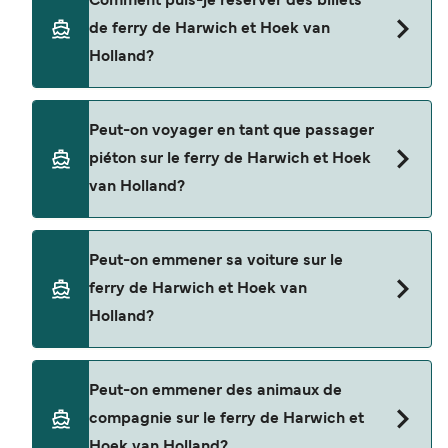
Comment puis-je réserver des billets
Line.
de ferry de Harwich et Hoek van
Holland?
Réservez des ferries de Harwich à Hoek van
Peut-on voyager en tant que passager
Holland en utilisant notre moteur de recherche et
piéton sur le ferry de Harwich et Hoek
consultez notre page d'offres pour consulter les
van Holland?
dernières promotions disponibles.
Oui, vous pouvez voyager en tant que passager
Peut-on emmener sa voiture sur le
piéton de Harwich à Hoek van Holland avec
ferry de Harwich et Hoek van
Stena Line
Holland?
Oui, vous pouvez voyager avec un véhicule de
Peut-on emmener des animaux de
Harwich à Hoek van Holland a avec
compagnie sur le ferry de Harwich et
Stena Line
Hoek van Holland?