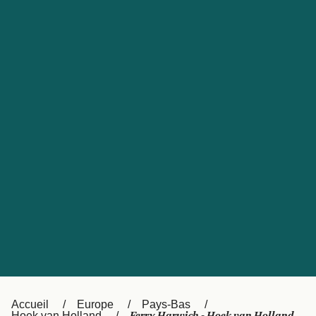
United States
Россия
Portugal
Catalan
대한민국
Suomi
Slovensko
Nederland
Česká republika
Australia
España
New Zealand
日本
Sverige
Ireland
Danmark
中国
Türkiye
العربية
UK
Österreich (DE)
Italia
Accueil
Europe
Pays-Bas
Hoek van Holland