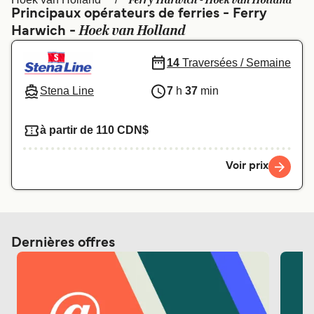
Ferry Harwich - Hoek van Holland
Canada
België (NL)
Principaux opérateurs de ferries - Ferry
Hoek van Holland
Harwich -
Ελλάδα
Polska
Deutschland
Schweiz (DE)
14
Traversées / Semaine
Norge
Україна
Stena Line
7
h
37
min
Indonesia
المغرب
à partir de 110 CDN$
Voir prix
Dernières offres