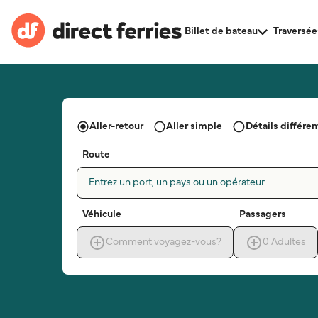
Billet de bateau
Traversée
Aller-retour
Aller simple
Détails différent
Route
Entrez un port, un pays ou un opérateur
Véhicule
Passagers
Comment voyagez-vous?
0
Adultes