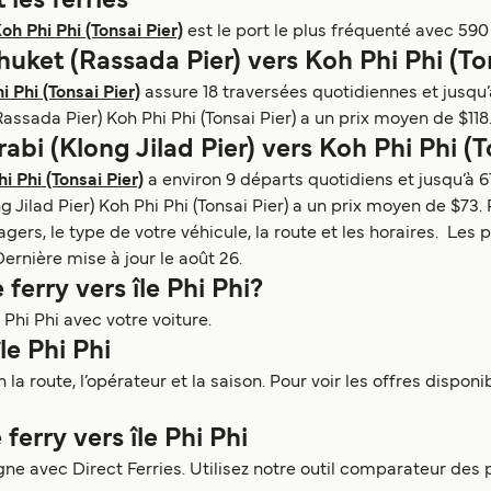
t les ferries
oh Phi Phi (Tonsai Pier)
est le port le plus fréquenté avec 59
huket (Rassada Pier) vers Koh Phi Phi (To
 Phi (Tonsai Pier)
assure 18 traversées quotidiennes et jusqu
assada Pier) Koh Phi Phi (Tonsai Pier) a un prix moyen de $118.
abi (Klong Jilad Pier) vers Koh Phi Phi (T
i Phi (Tonsai Pier)
a environ 9 départs quotidiens et jusqu’à 
 Jilad Pier) Koh Phi Phi (Tonsai Pier) a un prix moyen de $73. 
ers, le type de votre véhicule, la route et les horaires. Les 
Dernière mise à jour le août 26.
 ferry vers île Phi Phi?
 Phi Phi avec votre voiture.
île Phi Phi
on la route, l’opérateur et la saison. Pour voir les offres dispo
ferry vers île Phi Phi
ligne avec Direct Ferries. Utilisez notre outil comparateur des p