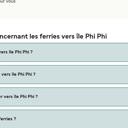
our vous.
cernant les ferries vers île Phi Phi
rs île Phi Phi ?
 vers île Phi Phi ?
Phi Phi est sur la route Koh Jum / Koh Pu (Koh Jum Pier) - Koh P
 vers île Phi Phi ?
Phi Phi coûte $30 sur la route Koh Lanta (Saladan Pier) - Koh Ph
erries ?