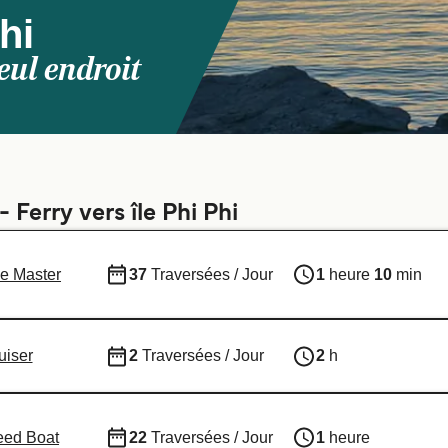
hi
eul endroit
 Ferry vers île Phi Phi
e Master
37
Traversées / Jour
1
heure
10
min
uiser
2
Traversées / Jour
2
h
ed Boat
22
Traversées / Jour
1
heure