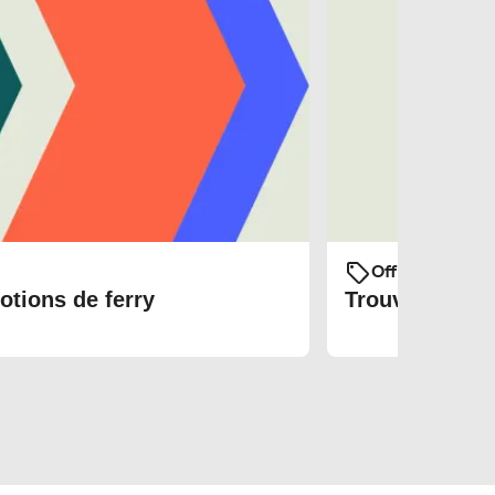
Offres et prom
otions de ferry
Trouvez les bi