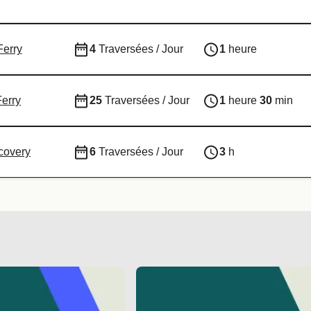
erry
4
Traversées / Jour
1
heure
Ferry
25
Traversées / Jour
1
heure
30
min
covery
6
Traversées / Jour
3
h