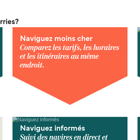
rries?
Naviguez moins cher
Comparez les tarifs, les horaires
et les itinéraires au même
endroit.
Naviguez informés
Suivi des navires en direct et