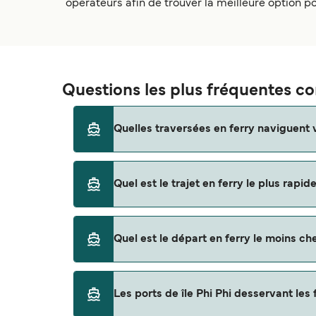
operateurs afin de trouver la meilleure option p
Questions les plus fréquentes con
Quelles traversées en ferry naviguent ve
Les ferries vers île Phi Phi naviguent depuis
Quel est le trajet en ferry le plus rapide
Phuket (Rassada Pier)
Krabi (Klong Jilad Pier)
La traversée en ferry la plus rapide vers île 
Quel est le départ en ferry le moins cher
d’environ 30 minutes.
Koh Lanta (Saladan Pier)
Phuket Airport
La traversée en ferry la moins chère vers île 
Les ports de île Phi Phi desservant les f
réservation.
Koh Kradan