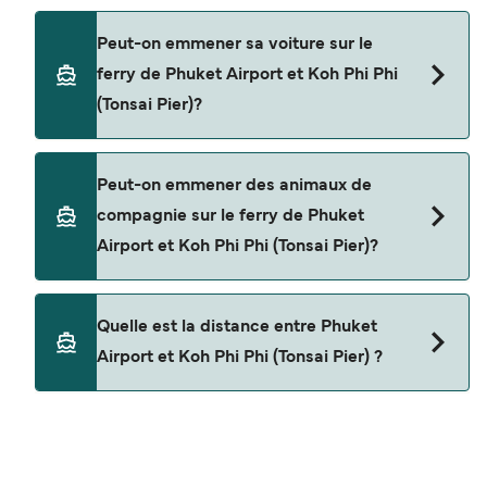
Oui, vous pouvez voyager en tant que passager
Peut-on emmener sa voiture sur le
piéton de Phuket Airport à Koh Phi Phi (Tonsai
ferry de Phuket Airport et Koh Phi Phi
Pier) avec
(Tonsai Pier)?
Andaman Wave Master
Tigerline Ferry
Non, les opérateurs n’acceptent actuellement
Peut-on emmener des animaux de
pas les voitures à bord pour les traversées en
compagnie sur le ferry de Phuket
ferry entre Phuket Airport et Koh Phi Phi (Tonsai
Airport et Koh Phi Phi (Tonsai Pier)?
Pier).
Les animaux de compagnie ne sont actuellement
Quelle est la distance entre Phuket
pas autorisés à bord pour les traversées entre
Airport et Koh Phi Phi (Tonsai Pier) ?
Phuket Airport et Koh Phi Phi (Tonsai Pier).
La distance entre Phuket Airport et Koh Phi Phi
(Tonsai Pier) est de 28 miles nautiques.