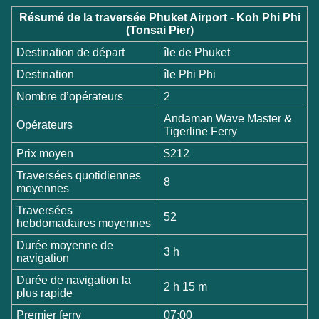
Résumé de la traversée Phuket Airport - Koh Phi Phi
(Tonsai Pier)
Destination de départ
île de Phuket
Destination
île Phi Phi
Nombre d’opérateurs
2
Andaman Wave Master &
Opérateurs
Tigerline Ferry
Prix moyen
$212
Traversées quotidiennes
8
moyennes
Traversées
52
hebdomadaires moyennes
Durée moyenne de
3 h
navigation
Durée de navigation la
2 h 15 m
plus rapide
Premier ferry
07:00