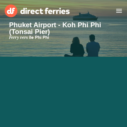
Phuket Airport - Koh Phi Phi
(Tonsai Pier)
Compagnies de ferry
Ferry vers
île Phi Phi
Pays
Billet de bateau
Traversées et ports
Hébergement
Ferries
Canada (FR)
Mon Compte
Suisse (FR)
France
Service Client
Belgique (FR)
Maroc (FR)