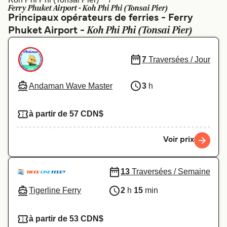
Canada
België (NL)
Ferry Phuket Airport - Koh Phi Phi (Tonsai Pier)
Principaux opérateurs de ferries - Ferry
Ελλάδα
Polska
Koh Phi Phi (Tonsai Pier)
Phuket Airport -
Deutschland
Schweiz (DE)
7
Traversées / Jour
Norge
Україна
Indonesia
المغرب
Andaman Wave Master
3
h
à partir de 57 CDN$
Voir prix
13
Traversées / Semaine
Tigerline Ferry
2
h
15
min
à partir de 53 CDN$