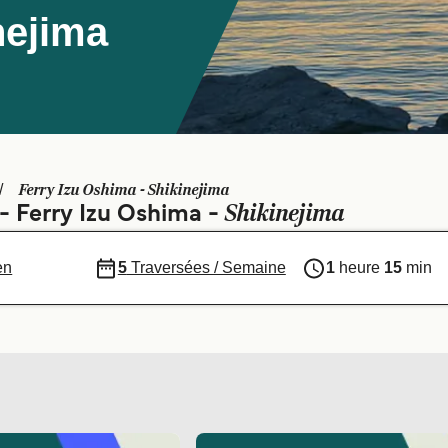
nejima
Ferry Izu Oshima - Shikinejima
Shikinejima
 - Ferry Izu Oshima -
en
5
Traversées / Semaine
1
heure
15
min