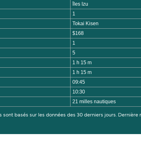
îles Izu
1
Tokai Kisen
$168
1
5
1 h 15 m
1 h 15 m
09:45
10:30
21 milles nautiques
s sont basés sur les données des 30 derniers jours. Dernière m