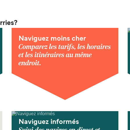
rries?
Naviguez moins cher
Comparez les tarifs, les horaires
et les itinéraires au même
endroit.
Naviguez informés