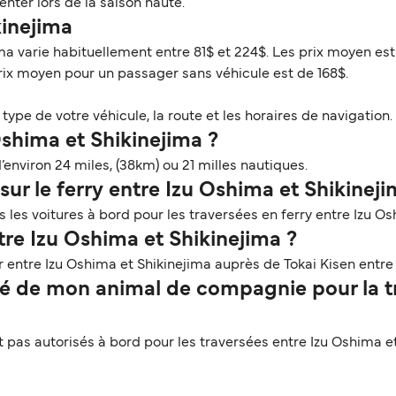
ter lors de la saison haute.
ikinejima
ima varie habituellement entre 81$ et 224$. Les prix moyen est
prix moyen pour un passager sans véhicule est de 168$.
ype de votre véhicule, la route et les horaires de navigation. 
Oshima et Shikinejima ?
’environ 24 miles, (38km) ou 21 milles nautiques.
ur le ferry entre Izu Oshima et Shikineji
les voitures à bord pour les traversées en ferry entre Izu Os
tre Izu Oshima et Shikinejima ?
 entre Izu Oshima et Shikinejima auprès de Tokai Kisen entre 
 de mon animal de compagnie pour la tra
as autorisés à bord pour les traversées entre Izu Oshima et