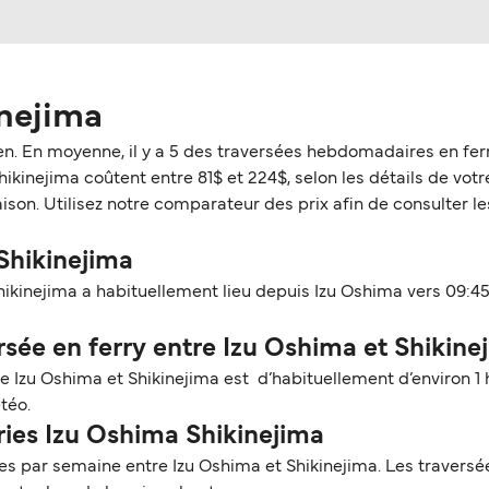
inejima
en. En moyenne, il y a 5 des traversées hebdomadaires en ferr
kinejima coûtent entre 81$ et 224$, selon les détails de votre 
son. Utilisez notre comparateur des prix afin de consulter les
 Shikinejima
hikinejima a habituellement lieu depuis Izu Oshima vers 09:45
ée en ferry entre Izu Oshima et Shikine
re Izu Oshima et Shikinejima est d’habituellement d’environ 1
téo.
ries Izu Oshima Shikinejima
 par semaine entre Izu Oshima et Shikinejima. Les traversées