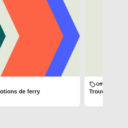
Offres et prom
otions de ferry
Trouvez les bi