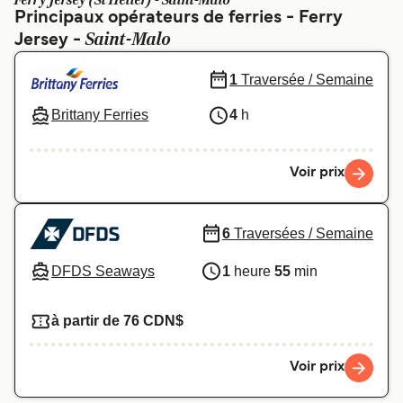
Ferry Jersey (St Helier) - Saint-Malo
Canada
België (NL)
Principaux opérateurs de ferries - Ferry
Saint-Malo
Jersey -
Ελλάδα
Polska
Deutschland
Schweiz (DE)
1
Traversée / Semaine
Norge
Україна
Brittany Ferries
4
h
Indonesia
المغرب
Voir prix
6
Traversées / Semaine
DFDS Seaways
1
heure
55
min
à partir de 76 CDN$
Voir prix