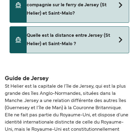
Jersey (St Helier) à Saint-Malo a avec
compagnie sur le ferry de Jersey (St
DFDS Seaways
Helier) et Saint-Malo?
Les animaux de compagnie ne sont actuellement
Quelle est la distance entre Jersey (St
pas autorisés à bord pour les traversées entre
Helier) et Saint-Malo ?
Jersey (St Helier) et Saint-Malo.
La distance entre Jersey (St Helier) et Saint-Malo
est de 33 miles nautiques.
Guide de Jersey
St Helier est la capitale de l'île de Jersey, qui est la plus
grande des îles Anglo-Normandes, situées dans la
Manche. Jersey a une relation différente des autres îles
(Guernesey et l'île de Man) à la Couronne Britannique.
Elle ne fait pas partie du Royaume-Uni, et dispose d'une
identité internationale distincte de celle du Royaume-
Uni, mais le Royaume-Uni est constitutionnellement