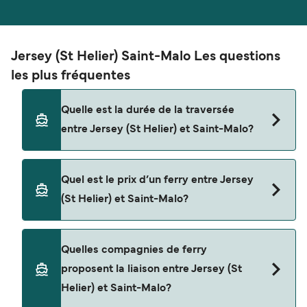
Jersey (St Helier) Saint-Malo Les questions
les plus fréquentes
Quelle est la durée de la traversée
entre Jersey (St Helier) et Saint-Malo?
La traversée en ferry de Jersey (St Helier) à Saint-
Quel est le prix d’un ferry entre Jersey
Malo est d'environ 1 heure 55 minutes. La durée
(St Helier) et Saint-Malo?
des traversées peut varier d'une saison à l'autre.
Nous vous conseillons donc de vérifier ce qu'il en
est, pour le départ de votre choix.
Le tarif d’une traversée en ferry de Jersey (St
Quelles compagnies de ferry
Helier) à Saint-Malo peut varier selon la saison. Le
proposent la liaison entre Jersey (St
prix moyen de Jersey (St Helier) à Saint-Malo est
Helier) et Saint-Malo?
de $243. Prix hors frais de réservation.