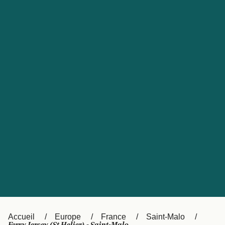
United States
Россия
Portugal
Catalan
대한민국
Suomi
Slovensko
Nederland
Česká republika
Australia
España
New Zealand
日本
Sverige
Ireland
Danmark
中国
Türkiye
العربية
UK
Österreich (DE)
Italia
Accueil
Europe
France
Saint-Malo