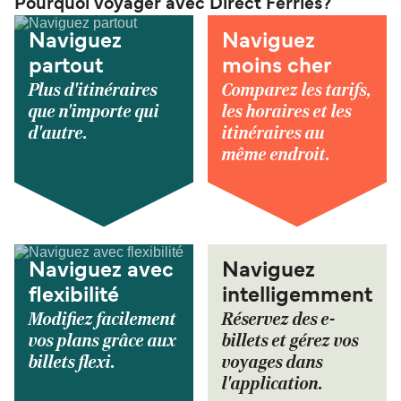
Pourquoi voyager avec Direct Ferries?
Naviguez
Naviguez
partout
moins cher
Plus d'itinéraires
Comparez les tarifs,
que n'importe qui
les horaires et les
d'autre.
itinéraires au
même endroit.
Naviguez avec
Naviguez
flexibilité
intelligemment
Modifiez facilement
Réservez des e-
vos plans grâce aux
billets et gérez vos
billets flexi.
voyages dans
l'application.