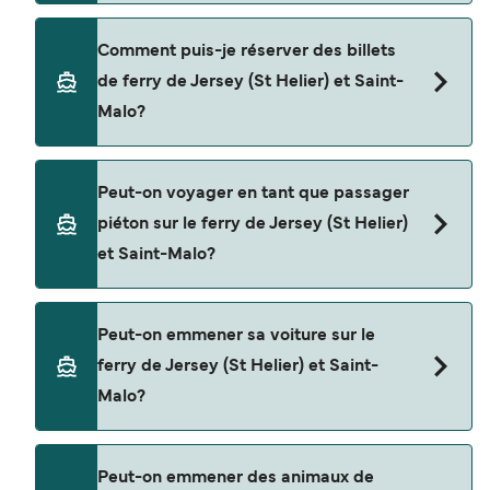
Cette traversée en ferry est opérée par DFDS
Comment puis-je réserver des billets
Seaways.
de ferry de Jersey (St Helier) et Saint-
Malo?
Réservez des ferries de Jersey (St Helier) à Saint-
Peut-on voyager en tant que passager
Malo en utilisant notre moteur de recherche et
piéton sur le ferry de Jersey (St Helier)
consultez notre page d'offres pour consulter les
et Saint-Malo?
dernières promotions disponibles.
Oui, vous pouvez voyager en tant que passager
Peut-on emmener sa voiture sur le
piéton de Jersey (St Helier) à Saint-Malo avec
ferry de Jersey (St Helier) et Saint-
DFDS Seaways
Malo?
Oui, vous pouvez voyager avec un véhicule de
Peut-on emmener des animaux de