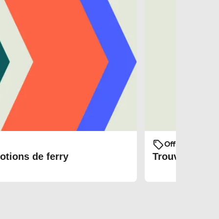
Offres et prom
otions de ferry
Trouvez les bi