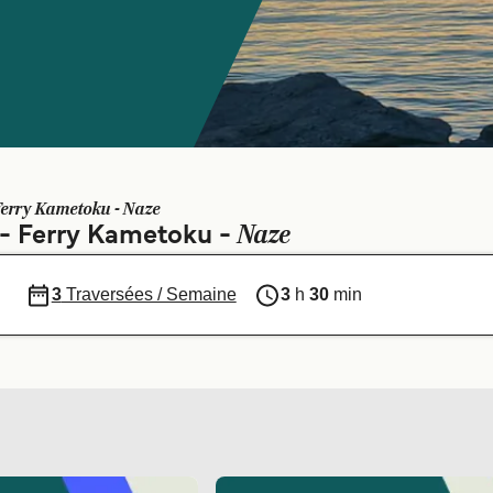
Ferry Kametoku - Naze
Naze
s - Ferry Kametoku -
3
Traversées / Semaine
3
h
30
min