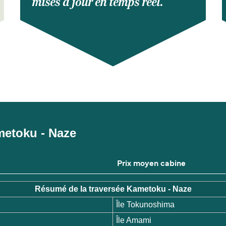
mises à jour en temps réel.
ametoku - Naze
Prix moyen cabine
Résumé de la traversée Kametoku - Naze
Île Tokunoshima
Île Amami