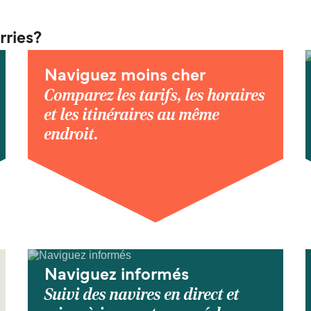
rries?
Naviguez moins cher
Comparez les tarifs, les horaires
et les itinéraires au même
endroit.
Naviguez informés
Suivi des navires en direct et