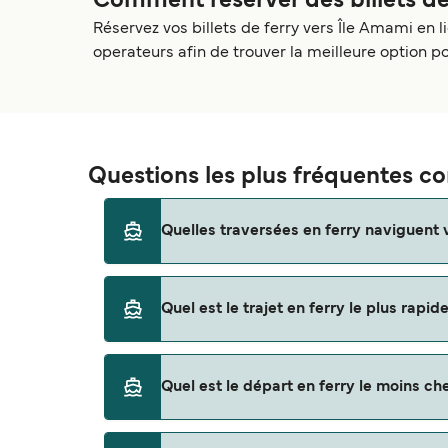
Comment réserver des billets de
Réservez vos billets de ferry vers Île Amami en li
operateurs afin de trouver la meilleure option p
Questions les plus fréquentes co
Quelles traversées en ferry naviguent 
Les ferries vers Île Amami naviguent depuis
Quel est le trajet en ferry le plus rapi
Naha
Kagoshima
La traversée en ferry la plus rapide vers Îl
Quel est le départ en ferry le moins ch
Kametoku
Wadomari