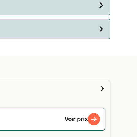
s de réservation.
s suffit de saisir vos informations ci-dessus,
ix. Pour plus d'informations - ou si vous
client.
Voir prix