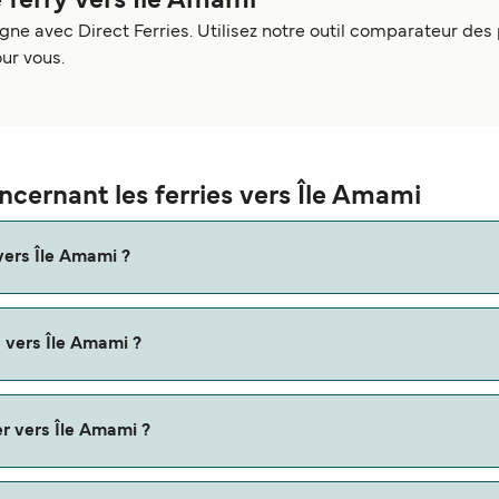
 ferry vers Île Amami
gne avec Direct Ferries. Utilisez notre outil comparateur des p
our vous.
ncernant les ferries vers Île Amami
vers Île Amami ?
de vers Île Amami ?
e Amami est sur la route Kametoku - Naze, avec une durée du tr
er vers Île Amami ?