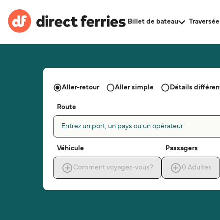
Billet de bateau
Traversée
Aller-retour
Aller simple
Détails différent
Route
Entrez un port, un pays ou un opérateur
Véhicule
Passagers
Comment voyagez-vous?
0
Adultes