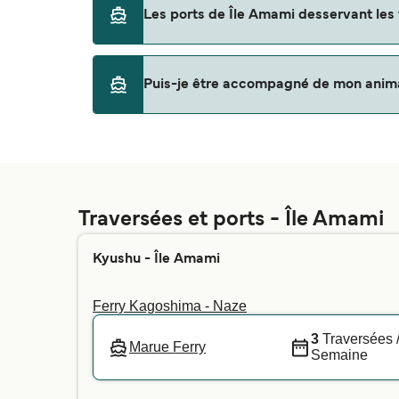
La traversée en ferry la moins chère vers Îl
Les ports de Île Amami desservant les 
Yoron Island
Motobu
Les ports de Île Amami avec des départs de 
Puis-je être accompagné de mon animal
Naze
C'est la compagnie de ferry qui détermine si
et nous vous indiquerons si vous pouvez emm
voyagez avec un animal d'assistance - nous
Traversées et ports - Île Amami
Kyushu - Île Amami
Ferry Kagoshima - Naze
3
Traversées 
Marue Ferry
Semaine