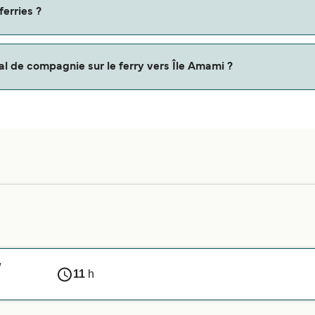
e Amami coûte $29 sur la route Kametoku - Naze. Prix hors frai
ferries ?
ferries disponibles sont
 de compagnie sur le ferry vers Île Amami ?
 les animaux de compagnie sont autorisés à bord ou pas. Il vou
ener votre animal de compagnie sur la traversée de votre cho
 vous recommandons de contacter directement notre service 
/
11
h