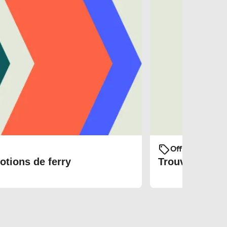
Offres et prom
otions de ferry
Trouvez les bi