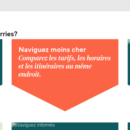
rries?
Naviguez moins cher
Comparez les tarifs, les horaires
et les itinéraires au même
endroit.