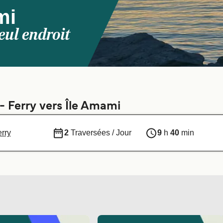
mi
eul endroit
 - Ferry vers Île Amami
rry
2
Traversées / Jour
9
h
40
min