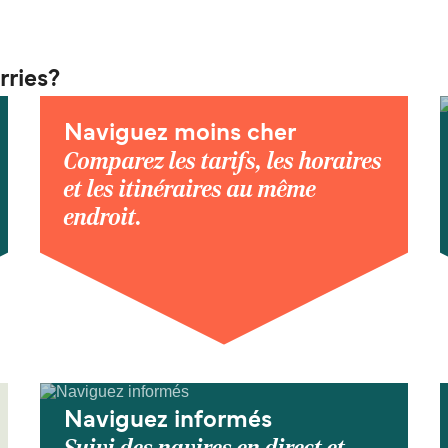
rries?
Naviguez moins cher
Comparez les tarifs, les horaires
et les itinéraires au même
endroit.
Naviguez informés