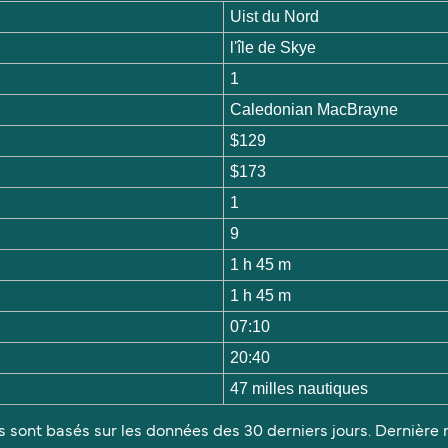
Uist du Nord
l'île de Skye
1
Caledonian MacBrayne
$129
$173
1
9
1 h 45 m
1 h 45 m
07:10
20:40
47 milles nautiques
s sont basés sur les données des 30 derniers jours. Dernière m