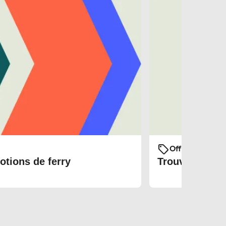
Offres et prom
otions de ferry
Trouvez les bi