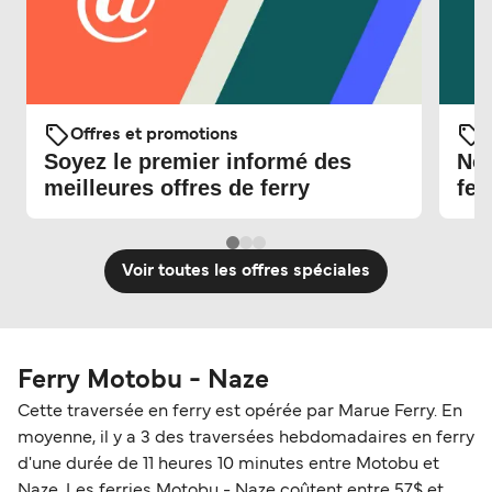
Offres et promotions
O
Soyez le premier informé des
Nou
meilleures offres de ferry
fer
Voir toutes les offres spéciales
Ferry Motobu - Naze
Cette traversée en ferry est opérée par Marue Ferry. En
moyenne, il y a 3 des traversées hebdomadaires en ferry
d'une durée de 11 heures 10 minutes entre Motobu et
Naze. Les ferries Motobu - Naze coûtent entre 57$ et