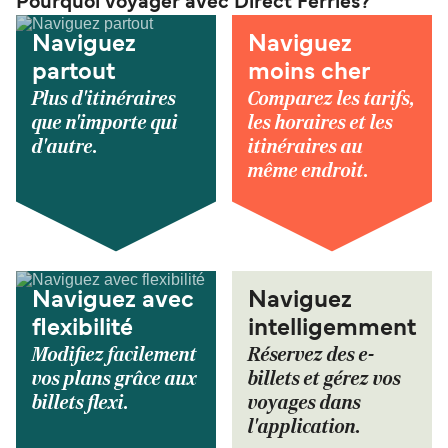
Pourquoi voyager avec Direct Ferries?
Naviguez
Naviguez
partout
moins cher
Plus d'itinéraires
Comparez les tarifs,
que n'importe qui
les horaires et les
d'autre.
itinéraires au
même endroit.
Naviguez avec
Naviguez
flexibilité
intelligemment
Modifiez facilement
Réservez des e-
vos plans grâce aux
billets et gérez vos
billets flexi.
voyages dans
l'application.