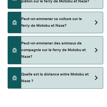
piéton sur le ferry de Motobu et Naze?
notre page d'offres pour consulter les dernières
promotions disponibles.
Oui, vous pouvez voyager en tant que passager
Peut-on emmener sa voiture sur le
piéton de Motobu à Naze avec
ferry de Motobu et Naze?
Marue Ferry
Non, les opérateurs n’acceptent actuellement
Peut-on emmener des animaux de
pas les voitures à bord pour les traversées en
compagnie sur le ferry de Motobu et
ferry entre Motobu et Naze.
Naze?
Les animaux de compagnie ne sont actuellement
Quelle est la distance entre Motobu et
pas autorisés à bord pour les traversées entre
Naze ?
Motobu et Naze.
La distance entre Motobu et Naze est de 117 miles
nautiques.