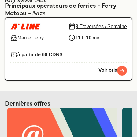
Ferry Motobu - Naze
Canada
België (NL)
Principaux opérateurs de ferries - Ferry
Naze
Motobu -
Ελλάδα
Polska
Deutschland
Schweiz (DE)
3
Traversées / Semaine
Marue Ferry
11
h
10
min
Norge
Україна
Indonesia
المغرب
à partir de 60 CDN$
Voir prix
Dernières offres