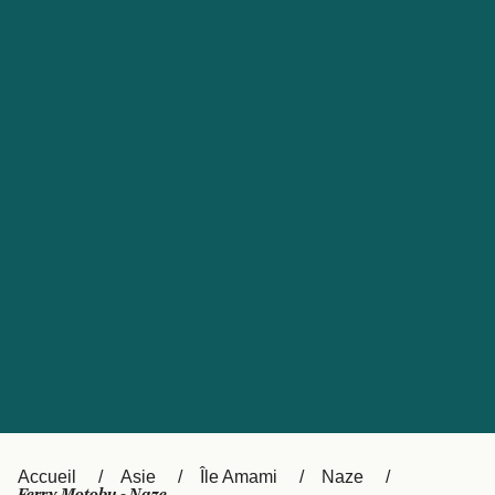
United States
Россия
Portugal
Catalan
대한민국
Suomi
Slovensko
Nederland
Česká republika
Australia
España
New Zealand
日本
Sverige
Ireland
Danmark
中国
Türkiye
العربية
UK
Österreich (DE)
Italia
Accueil
Asie
Île Amami
Naze