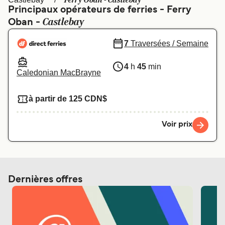
Ferry Oban - Castlebay
Canada
België (NL)
Principaux opérateurs de ferries - Ferry
Castlebay
Oban -
Ελλάδα
Polska
Deutschland
Schweiz (DE)
7
Traversées / Semaine
Norge
Україна
4
h
45
min
Caledonian MacBrayne
Indonesia
المغرب
à partir de 125 CDN$
Voir prix
Dernières offres