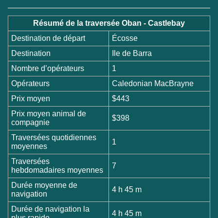
Résumé de la traversée Oban - Castlebay
Destination de départ
Écosse
Destination
Ile de Barra
Nombre d’opérateurs
1
Opérateurs
Caledonian MacBrayne
Prix moyen
$443
Prix moyen animal de
$398
compagnie
Traversées quotidiennes
1
moyennes
Traversées
7
hebdomadaires moyennes
Durée moyenne de
4 h 45 m
navigation
Durée de navigation la
4 h 45 m
plus rapide