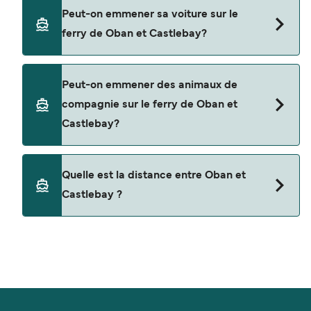
Oui, vous pouvez voyager en tant que passager
Peut-on emmener sa voiture sur le
piéton de Oban à Castlebay avec
ferry de Oban et Castlebay?
Caledonian MacBrayne
Oui, vous pouvez voyager avec un véhicule de
Peut-on emmener des animaux de
Oban à Castlebay a avec
compagnie sur le ferry de Oban et
Caledonian MacBrayne
Castlebay?
Les animaux de compagnie ne sont actuellement
Quelle est la distance entre Oban et
pas autorisés à bord pour les traversées entre
Castlebay ?
Oban et Castlebay.
La distance entre Oban et Castlebay est de 125
miles nautiques.