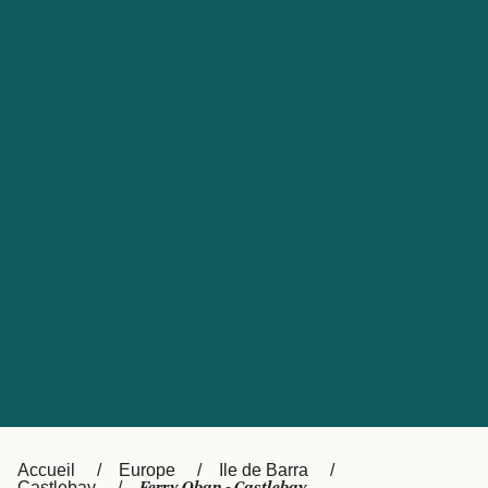
United States
Россия
Portugal
Catalan
대한민국
Suomi
Slovensko
Nederland
Česká republika
Australia
España
New Zealand
日本
Sverige
Ireland
Danmark
中国
Türkiye
العربية
UK
Österreich (DE)
Italia
Accueil
Europe
Ile de Barra
Castlebay