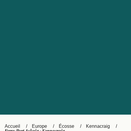
United States
Россия
Portugal
Catalan
대한민국
Suomi
Slovensko
Nederland
Česká republika
Australia
España
New Zealand
日本
Sverige
Ireland
Danmark
中国
Türkiye
العربية
UK
Österreich (DE)
Italia
Accueil
Europe
Écosse
Kennacraig