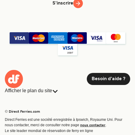
S'inscrire
Besoin d'aide ?
Afficher le plan du site
Ferries
Réservations
Pays
Hébergement
© Direct Ferries.com
Compagnies de ferry
Direct Ferries est une société enregistrée à Ipswich, Royaume Uni. Pour
Traversées et ports
nous contacter, merci de consulter notre page
.
nous contacter
Billet de bateau
Le site leader mondial de réservation de ferry en ligne