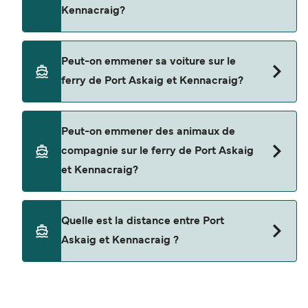
Kennacraig?
dernières promotions disponibles.
Oui, vous pouvez voyager en tant que passager
Peut-on emmener sa voiture sur le
piéton de Port Askaig à Kennacraig avec
ferry de Port Askaig et Kennacraig?
Caledonian MacBrayne
Oui, vous pouvez voyager avec un véhicule de
Peut-on emmener des animaux de
Port Askaig à Kennacraig a avec
compagnie sur le ferry de Port Askaig
Caledonian MacBrayne
et Kennacraig?
Les animaux de compagnie ne sont actuellement
Quelle est la distance entre Port
pas autorisés à bord pour les traversées entre
Askaig et Kennacraig ?
Port Askaig et Kennacraig.
La distance entre Port Askaig et Kennacraig est
de 37 miles nautiques.