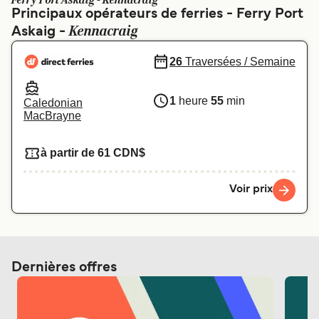
Ferry Port Askaig - Kennacraig
Canada
België (NL)
Principaux opérateurs de ferries - Ferry Port
Kennacraig
Askaig -
Ελλάδα
Polska
Deutschland
Schweiz (DE)
26
Traversées / Semaine
Norge
Україна
1
heure
55
min
Caledonian
MacBrayne
Indonesia
المغرب
à partir de 61 CDN$
Voir prix
Dernières offres