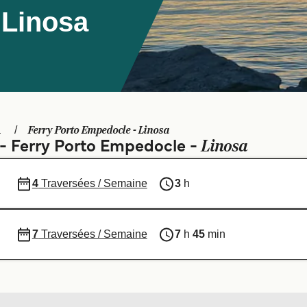
 Linosa
Ferry Porto Empedocle - Linosa
a
Linosa
s - Ferry Porto Empedocle -
4
Traversées / Semaine
3
h
7
Traversées / Semaine
7
h
45
min