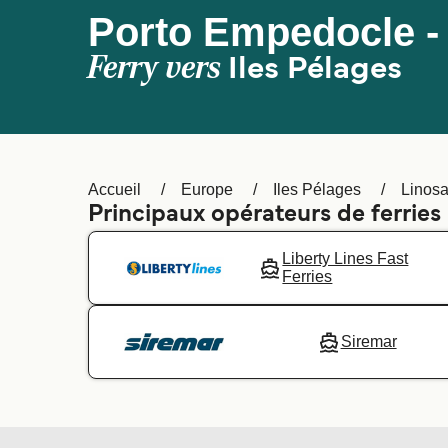
Porto Empedocle -
Ferry vers
Iles Pélages
Accueil
Europe
Iles Pélages
Linos
Principaux opérateurs de ferrie
Liberty Lines Fast
Ferries
Siremar