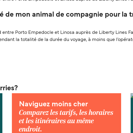
 de mon animal de compagnie pour la tr
ntre Porto Empedocle et Linosa auprès de Liberty Lines Fast
pendant la totalité de la durée du voyage, à moins que l’opéra
rries?
Naviguez moins cher
Comparez les tarifs, les horaires
et les itinéraires au même
endroit.