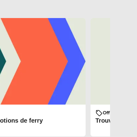
Offres et prom
otions de ferry
Trouvez les bi