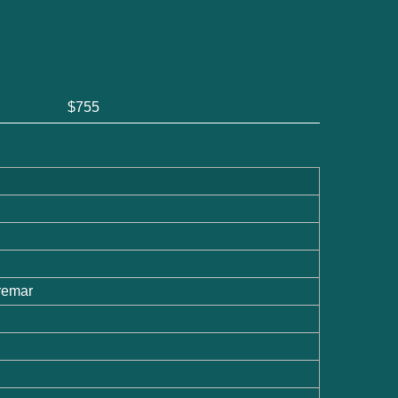
$755
iremar