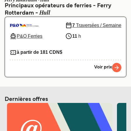
Ferry Rotterdam - Hull
Canada
België (NL)
Principaux opérateurs de ferries - Ferry
Hull
Rotterdam -
Ελλάδα
Polska
Deutschland
Schweiz (DE)
7
Traversées / Semaine
P&O Ferries
11
h
Norge
Україна
Indonesia
المغرب
à partir de 181 CDN$
Voir prix
Dernières offres