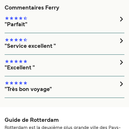
miles nautiques.
P&O Ferries
Commentaires Ferry
"Parfait"
Parfait
"Service excellent "
Service impeccable. Accueil bienveillant et efficace.
"Excellent "
Efficacité gentillesse. Service impeccable aussi bien pour
les passagers que les véhicules. Bravo aux équipes du
Pride of Rotterdam.
"Très bon voyage"
Cabine agréablement décorée, très ptopre, très bonne
organisation sur le ferry
Guide de Rotterdam
Rotterdam est la deuxième plus grande ville des Pays-