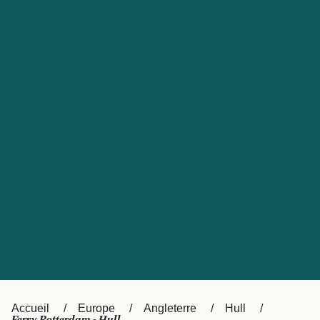
United States
Россия
Portugal
Catalan
대한민국
Suomi
Slovensko
Nederland
Česká republika
Australia
España
New Zealand
日本
Sverige
Ireland
Danmark
中国
Türkiye
العربية
UK
Österreich (DE)
Italia
Accueil
Europe
Angleterre
Hull