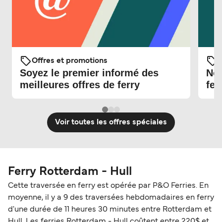
Offres et promotions
O
Soyez le premier informé des
Nou
meilleures offres de ferry
fer
Voir toutes les offres spéciales
Ferry Rotterdam - Hull
Cette traversée en ferry est opérée par P&O Ferries. En
moyenne, il y a 9 des traversées hebdomadaires en ferry
d'une durée de 11 heures 30 minutes entre Rotterdam et
Hull. Les ferries Rotterdam - Hull coûtent entre 220$ et