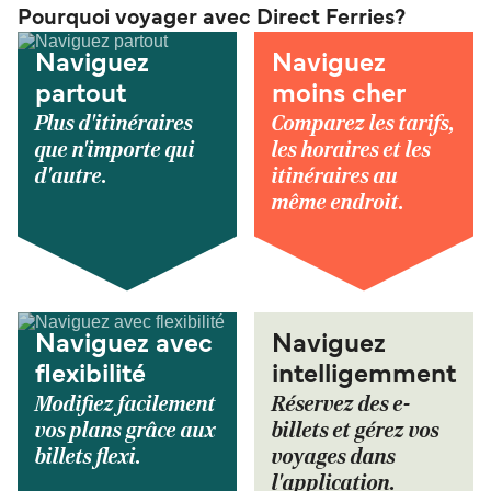
Pourquoi voyager avec Direct Ferries?
Naviguez
Naviguez
partout
moins cher
Plus d'itinéraires
Comparez les tarifs,
que n'importe qui
les horaires et les
d'autre.
itinéraires au
même endroit.
Naviguez avec
Naviguez
flexibilité
intelligemment
Modifiez facilement
Réservez des e-
vos plans grâce aux
billets et gérez vos
billets flexi.
voyages dans
l'application.