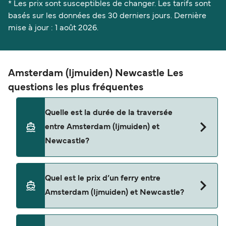
* Les prix sont susceptibles de changer. Les tarifs sont
basés sur les données des 30 derniers jours. Dernière
mise à jour : 1 août 2026.
Amsterdam (Ijmuiden) Newcastle Les
questions les plus fréquentes
Quelle est la durée de la traversée
entre Amsterdam (Ijmuiden) et
Newcastle?
La traversée en ferry de Amsterdam (Ijmuiden) à
Quel est le prix d’un ferry entre
Newcastle est d'environ 16 heures 45 minutes. La
Amsterdam (Ijmuiden) et Newcastle?
durée des traversées peut varier d'une saison à
l'autre. Nous vous conseillons donc de vérifier ce
qu'il en est, pour le départ de votre choix.
Le tarif d’une traversée en ferry de Amsterdam