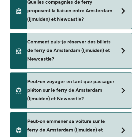
Quelles compagnies de ferry
(Ijmuiden) à Newcastle peut varier selon la saison.
proposent la liaison entre Amsterdam
Le prix moyen de Amsterdam (Ijmuiden) à
(Ijmuiden) et Newcastle?
Newcastle est de $1726. Prix hors frais de
réservation.
Cette traversée en ferry est opérée par DFDS
Comment puis-je réserver des billets
Seaways.
de ferry de Amsterdam (Ijmuiden) et
Newcastle?
Réservez des ferries de Amsterdam (Ijmuiden) à
Peut-on voyager en tant que passager
Newcastle en utilisant notre moteur de recherche
piéton sur le ferry de Amsterdam
et consultez notre page d'offres pour consulter
(Ijmuiden) et Newcastle?
les dernières promotions disponibles.
Oui, vous pouvez voyager en tant que passager
Peut-on emmener sa voiture sur le
piéton de Amsterdam (Ijmuiden) à Newcastle
ferry de Amsterdam (Ijmuiden) et
avec