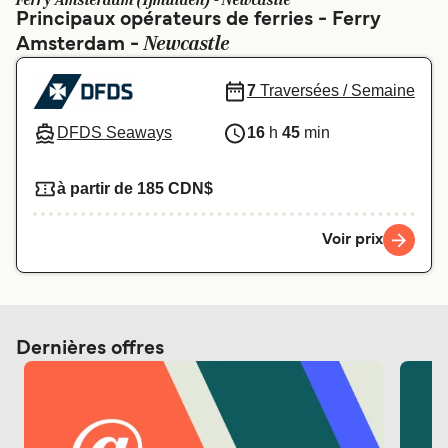
Ferry Amsterdam (Ijmuiden) - Newcastle
Canada
België (NL)
Principaux opérateurs de ferries - Ferry
Newcastle
Amsterdam -
Ελλάδα
Polska
Deutschland
Schweiz (DE)
7
Traversées / Semaine
Norge
Україна
DFDS Seaways
16
h
45
min
Indonesia
المغرب
à partir de 185 CDN$
Voir prix
Dernières offres