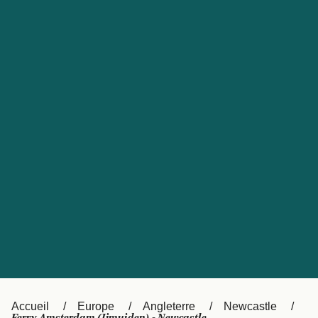
United States
Россия
Portugal
Catalan
대한민국
Suomi
Slovensko
Nederland
Česká republika
Australia
España
New Zealand
日本
Sverige
Ireland
Danmark
中国
Türkiye
العربية
UK
Österreich (DE)
Italia
Accueil
Europe
Angleterre
Newcastle