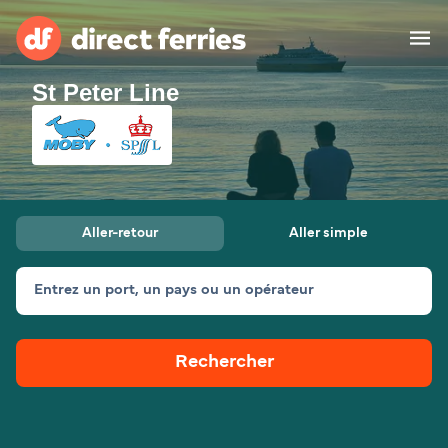
St Peter Line
Compagnies de ferry
Pays
Billet de bateau
Aller-retour
Aller simple
Traversées et ports
Hébergement
Ferries
Entrez un port, un pays ou un opérateur
Canada (FR)
Rechercher
Mon Compte
Suisse (FR)
France
Service Client
Belgique (FR)
Maroc (FR)