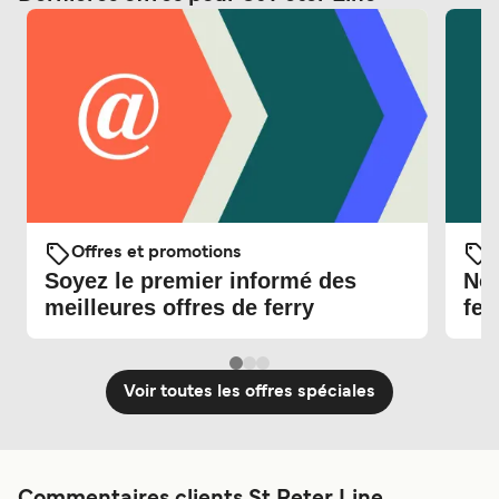
Offres et promotions
O
Soyez le premier informé des
Nou
meilleures offres de ferry
fer
Voir toutes les offres spéciales
Commentaires clients St Peter Line