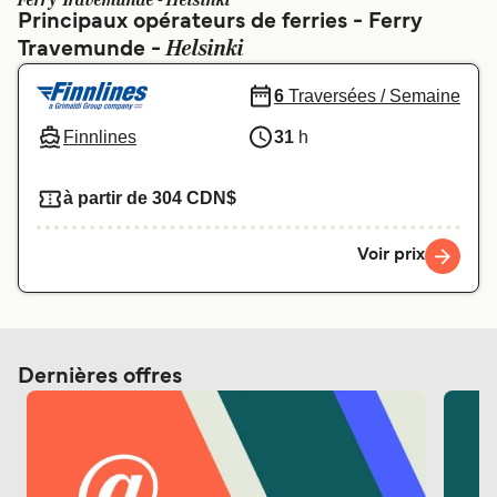
Ferry Travemunde - Helsinki
Canada
België (NL)
Principaux opérateurs de ferries - Ferry
Helsinki
Travemunde -
Ελλάδα
Polska
Deutschland
Schweiz (DE)
6
Traversées / Semaine
Finnlines
31
h
Norge
Україна
Indonesia
المغرب
à partir de 304 CDN$
Voir prix
Dernières offres