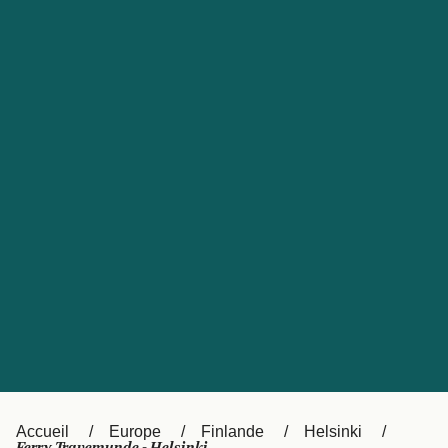
United States
Россия
Portugal
Catalan
대한민국
Suomi
Slovensko
Nederland
Česká republika
Australia
España
New Zealand
日本
Sverige
Ireland
Danmark
中国
Türkiye
العربية
UK
Österreich (DE)
Italia
Accueil
Europe
Finlande
Helsinki