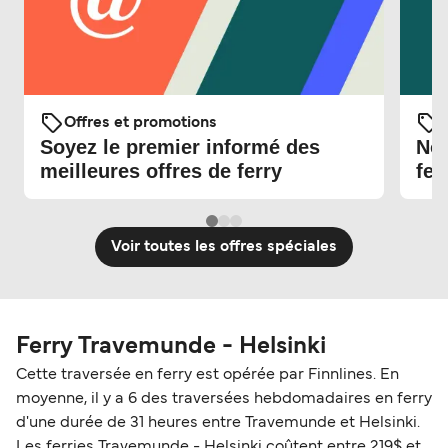
Offres et promotions
O
Soyez le premier informé des
Nou
meilleures offres de ferry
fer
Voir toutes les offres spéciales
Ferry Travemunde - Helsinki
Cette traversée en ferry est opérée par Finnlines. En
moyenne, il y a 6 des traversées hebdomadaires en ferry
d'une durée de 31 heures entre Travemunde et Helsinki.
Les ferries Travemunde - Helsinki coûtent entre 219$ et