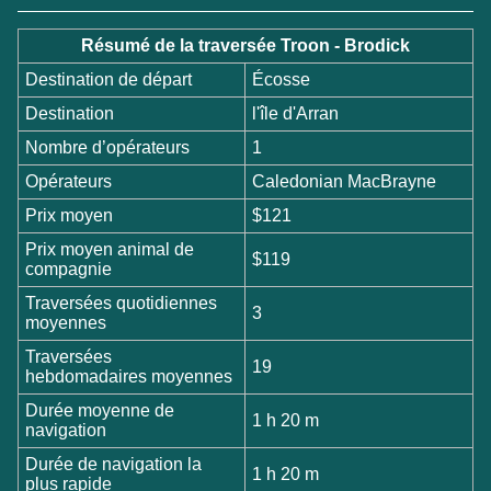
Résumé de la traversée Troon - Brodick
Destination de départ
Écosse
Destination
l'île d'Arran
Nombre d’opérateurs
1
Opérateurs
Caledonian MacBrayne
Prix moyen
$121
Prix moyen animal de
$119
compagnie
Traversées quotidiennes
3
moyennes
Traversées
19
hebdomadaires moyennes
Durée moyenne de
1 h 20 m
navigation
Durée de navigation la
1 h 20 m
plus rapide