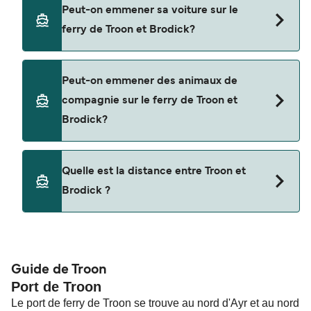
Oui, vous pouvez voyager en tant que passager
Peut-on emmener sa voiture sur le
piéton de Troon à Brodick avec
ferry de Troon et Brodick?
Caledonian MacBrayne
Oui, vous pouvez voyager avec un véhicule de
Peut-on emmener des animaux de
Troon à Brodick a avec
compagnie sur le ferry de Troon et
Caledonian MacBrayne
Brodick?
Les animaux de compagnie ne sont actuellement
Quelle est la distance entre Troon et
pas autorisés à bord pour les traversées entre
Brodick ?
Troon et Brodick.
La distance entre Troon et Brodick est de 28
miles nautiques.
Guide de Troon
Port de Troon
Le port de ferry de Troon se trouve au nord d'Ayr et au nord