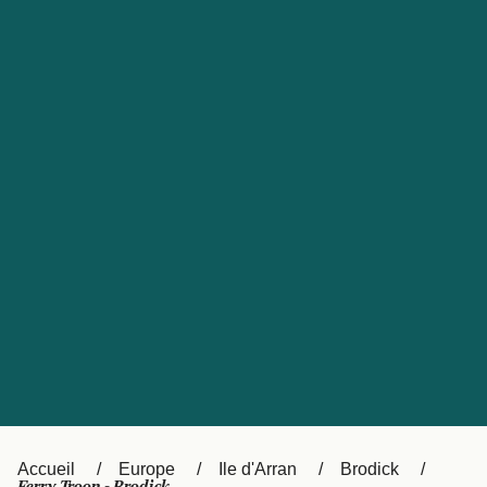
United States
Россия
Portugal
Catalan
대한민국
Suomi
Slovensko
Nederland
Česká republika
Australia
España
New Zealand
日本
Sverige
Ireland
Danmark
中国
Türkiye
العربية
UK
Österreich (DE)
Italia
Accueil
Europe
Ile d'Arran
Brodick