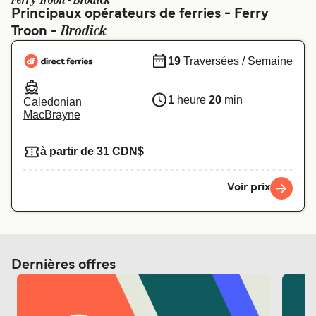
Ferry Troon - Brodick
Canada
België (NL)
Principaux opérateurs de ferries - Ferry
Brodick
Troon -
Ελλάδα
Polska
Deutschland
Schweiz (DE)
19
Traversées / Semaine
Norge
Україна
1
heure
20
min
Caledonian
MacBrayne
Indonesia
المغرب
à partir de 31 CDN$
Voir prix
Dernières offres