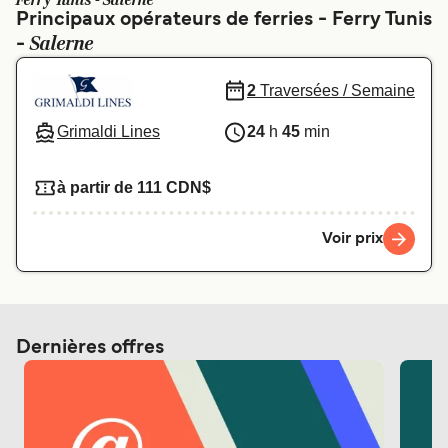
Ferry Tunis - Salerne
Canada
België (NL)
Principaux opérateurs de ferries - Ferry Tunis
Salerne
-
Ελλάδα
Polska
Deutschland
Schweiz (DE)
2
Traversées / Semaine
Norge
Україна
Grimaldi Lines
24
h
45
min
Indonesia
المغرب
à partir de 111 CDN$
Voir prix
Dernières offres