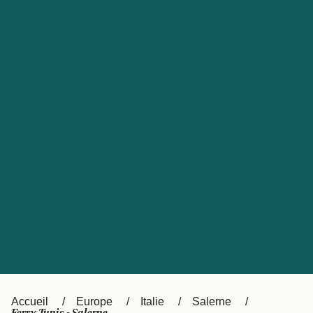
United States
Россия
Portugal
Catalan
대한민국
Suomi
Slovensko
Nederland
Česká republika
Australia
España
New Zealand
日本
Sverige
Ireland
Danmark
中国
Türkiye
العربية
UK
Österreich (DE)
Italia
Accueil
Europe
Italie
Salerne