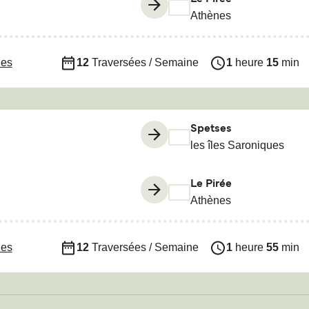
Athènes
nes
12
Traversées / Semaine
1
heure
15
min
Spetses
les îles Saroniques
Le Pirée
Athènes
nes
12
Traversées / Semaine
1
heure
55
min