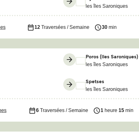
les îles Saroniques
nes
12
Traversées / Semaine
30
min
Poros (Iles Saroniques)
les îles Saroniques
Spetses
les îles Saroniques
nes
6
Traversées / Semaine
1
heure
15
min