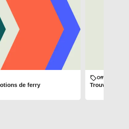
Offres et prom
otions de ferry
Trouvez les bi