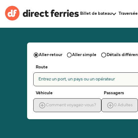
Billet de bateau
Traversée
Aller-retour
Aller simple
Détails différent
Route
Entrez un port, un pays ou un opérateur
Véhicule
Passagers
Comment voyagez-vous?
0
Adultes