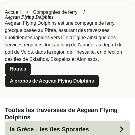
United States
Россия
Accueil
Compagnies de ferry
Portugal
Catalan
Aegean Flying Dolphins
Aegean Flying Dolphins est une compagne de ferry
대한민국
Suomi
grecque basée au Pirée, assurant des traversées
quotidiennes rapides vers l'île d'Egine ainsi que des
Slovensko
Nederland
services réguliers, tout au long de l'année, au départ du
Česká republika
Australia
port de Volos, dans la région de Thessalie, en direction
des îles de Skiathos, Skopelos et Alonissos.
España
New Zealand
Routes
日本
Sverige
A propos de Aegean Flying Dolphins
Ireland
Danmark
中国
Türkiye
Toutes les traversées de Aegean Flying
العربية
UK
Dolphins
Österreich (DE)
Italia
la Grèce - les îles Sporades