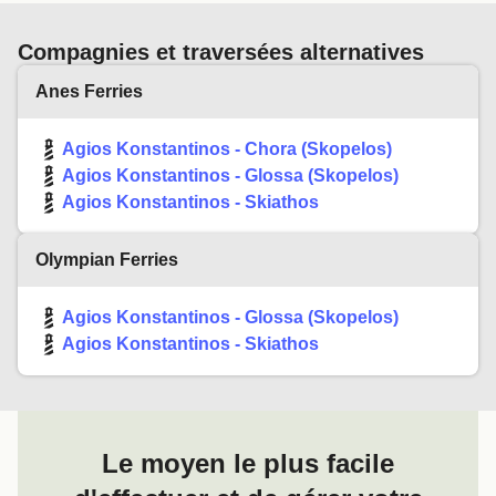
votre site internet. DONC, bravo à Aegean mais mauvais
personnel est très sympathique. Le confort est sommaire,
points ( au pluriel) à Direct Ferries! Sorry, but that ‘s what
pas de service à bord, réservation internet facile.
Compagnies et traversées alternatives
out actual experience was!
Anes Ferries
Agios Konstantinos - Chora (Skopelos)
Agios Konstantinos - Glossa (Skopelos)
Agios Konstantinos - Skiathos
Olympian Ferries
Agios Konstantinos - Glossa (Skopelos)
Agios Konstantinos - Skiathos
Le moyen le plus facile