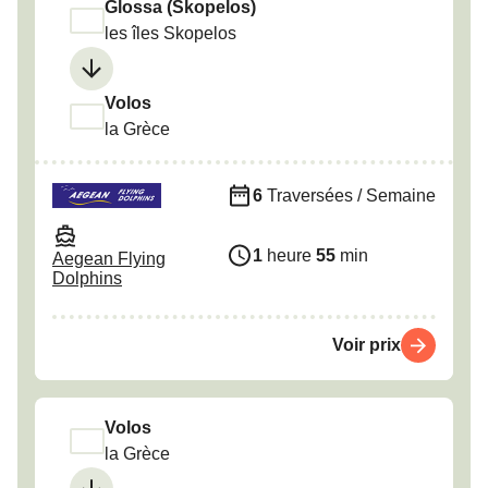
Glossa (Skopelos)
les îles Skopelos
Volos
la Grèce
6
Traversées / Semaine
1
heure
55
min
Aegean Flying
Dolphins
Voir prix
Volos
la Grèce