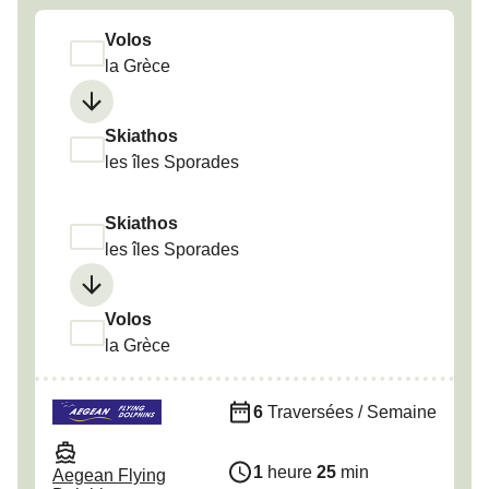
Canada
België (NL)
Volos
Ελλάδα
Polska
la Grèce
Deutschland
Schweiz (DE)
Norge
Україна
Skiathos
les îles Sporades
Indonesia
المغرب
Skiathos
les îles Sporades
Volos
la Grèce
6
Traversées / Semaine
1
heure
25
min
Aegean Flying