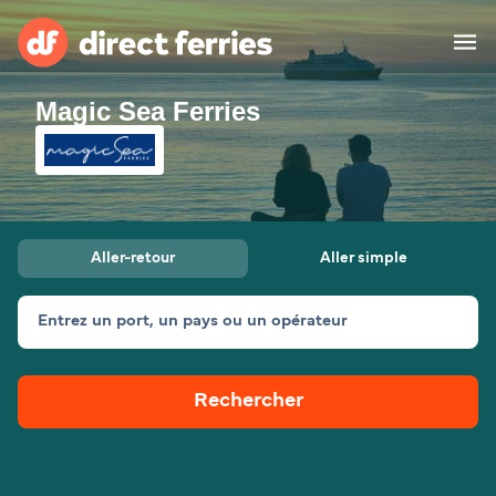
Magic Sea Ferries
Compagnies de ferry
Pays
Billet de bateau
Aller-retour
Aller simple
Traversées et ports
Hébergement
Ferries
Entrez un port, un pays ou un opérateur
Canada (FR)
Rechercher
Mon Compte
Suisse (FR)
France
Service Client
Belgique (FR)
Maroc (FR)