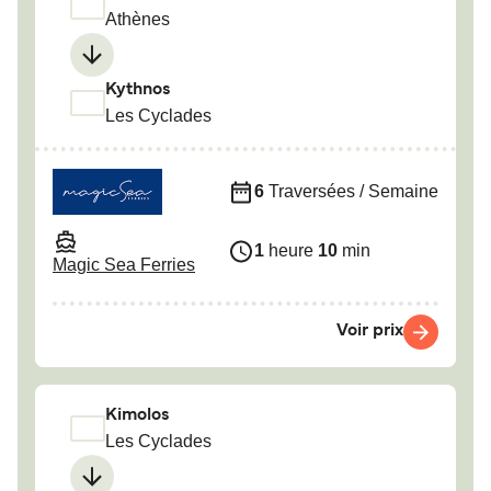
Athènes
Kythnos
Les Cyclades
6
Traversées / Semaine
1
heure
10
min
Magic Sea Ferries
Voir prix
Kimolos
Les Cyclades