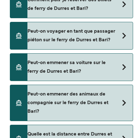
Comment puis-je réserver des billets
naviguer de Durres à Bari. Il s'agit de
de ferry de Durres et Bari?
Grandi Navi Veloci
Adria Ferries
Réservez des ferries de Durres à Bari en utilisant
Peut-on voyager en tant que passager
notre moteur de recherche et consultez notre
Ventouris Ferries
piéton sur le ferry de Durres et Bari?
page d'offres pour consulter les dernières
promotions disponibles.
Oui, vous pouvez voyager en tant que passager
Peut-on emmener sa voiture sur le
piéton de Durres à Bari avec
ferry de Durres et Bari?
Grandi Navi Veloci
Adria Ferries
Oui, vous pouvez voyager avec un véhicule de
Peut-on emmener des animaux de
Durres à Bari a avec
Ventouris Ferries
compagnie sur le ferry de Durres et
Grandi Navi Veloci
Bari?
Adria Ferries
Oui, les animaux de compagnie sont autorisés à
Ventouris Ferries
Quelle est la distance entre Durres et