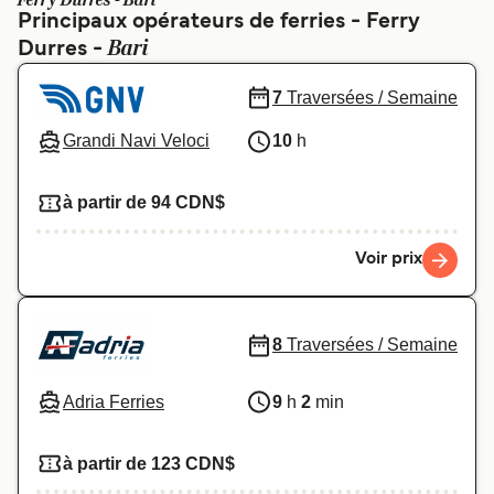
Ferry Durres - Bari
Canada
België (NL)
Principaux opérateurs de ferries - Ferry
Bari
Durres -
Ελλάδα
Polska
Deutschland
Schweiz (DE)
7
Traversées / Semaine
Norge
Україна
Grandi Navi Veloci
10
h
Indonesia
المغرب
à partir de 94 CDN$
Voir prix
8
Traversées / Semaine
Adria Ferries
9
h
2
min
à partir de 123 CDN$