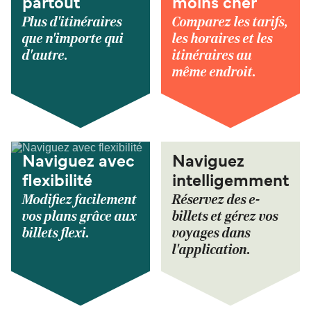
partout
moins cher
Plus d'itinéraires
Comparez les tarifs,
que n'importe qui
les horaires et les
d'autre.
itinéraires au
même endroit.
Naviguez avec
Naviguez
flexibilité
intelligemment
Modifiez facilement
Réservez des e-
vos plans grâce aux
billets et gérez vos
billets flexi.
voyages dans
l'application.