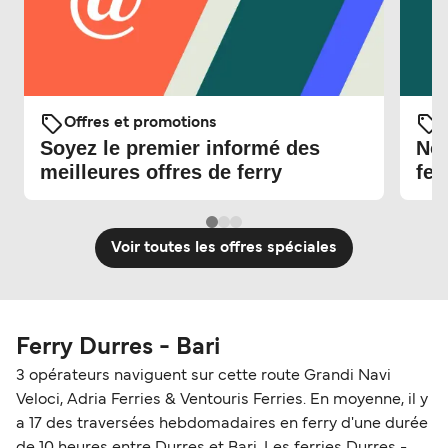
Offres et promotions
O
Soyez le premier informé des
Nou
meilleures offres de ferry
fer
Voir toutes les offres spéciales
Ferry Durres - Bari
3 opérateurs naviguent sur cette route Grandi Navi
Veloci, Adria Ferries & Ventouris Ferries. En moyenne, il y
a 17 des traversées hebdomadaires en ferry d'une durée
de 10 heures entre Durres et Bari. Les ferries Durres -