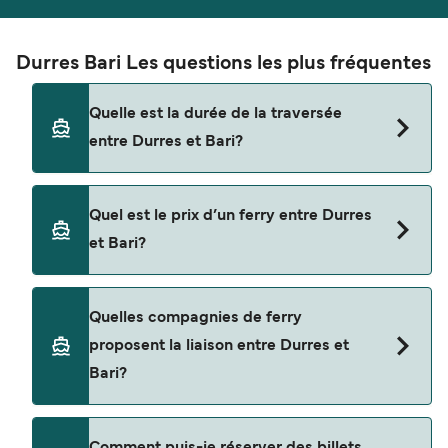
Durres Bari Les questions les plus fréquentes
Quelle est la durée de la traversée
entre Durres et Bari?
La traversée en ferry de Durres à Bari est
Quel est le prix d’un ferry entre Durres
d'environ 10 heures. La durée des traversées peut
et Bari?
varier d'une saison à l'autre. Nous vous
conseillons donc de vérifier ce qu'il en est, pour le
départ de votre choix.
Le tarif d’une traversée en ferry de Durres à Bari
Quelles compagnies de ferry
peut varier selon la saison. Le prix moyen de
proposent la liaison entre Durres et
Durres à Bari est de $474. Prix hors frais de
Bari?
réservation.
Il y a 3 compagnies de ferry populaires pour