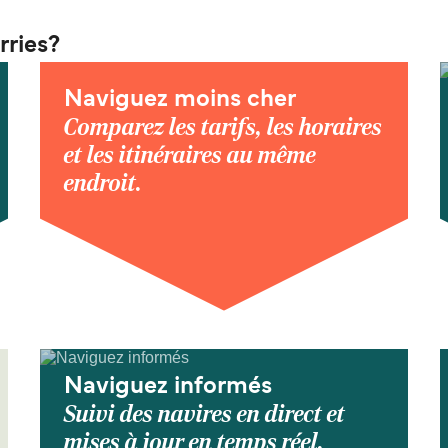
rries?
Naviguez moins cher
Comparez les tarifs, les horaires
et les itinéraires au même
endroit.
Naviguez informés
Suivi des navires en direct et
mises à jour en temps réel.