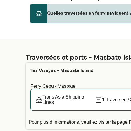
Quelles traversées en ferry naviguent 
Aujourd'hui, aucun ferry n'est en service.
Traversées et ports - Masbate Is
îles Visayas - Masbate Island
Ferry Cebu - Masbate
Trans Asia Shipping
1
Traversée /
Lines
Pour plus d’informations, veuillez visiter la page
F