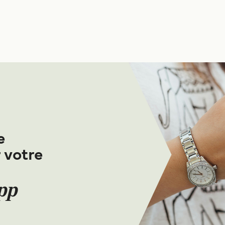
e
 votre
App