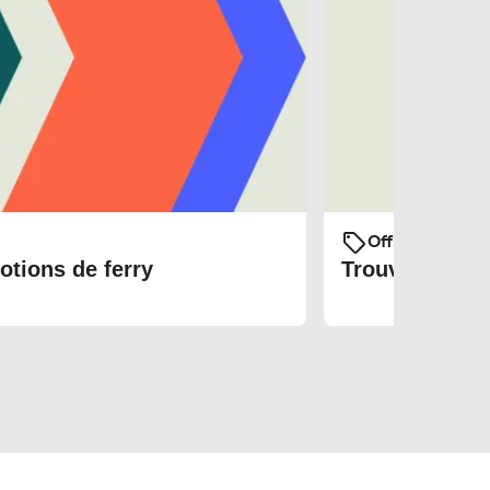
Offres et prom
otions de ferry
Trouvez les bi