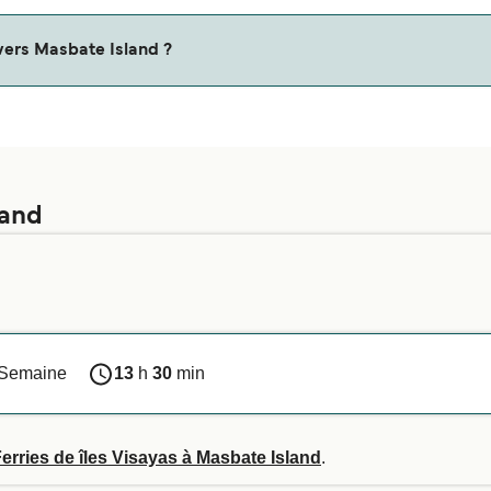
vers Masbate Island ?
land
 Semaine
13
h
30
min
erries de îles Visayas à Masbate Island
.