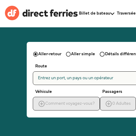
Billet de bateau
Traversée
Aller-retour
Aller simple
Détails différent
Route
Entrez un port, un pays ou un opérateur
Véhicule
Passagers
Comment voyagez-vous?
0
Adultes