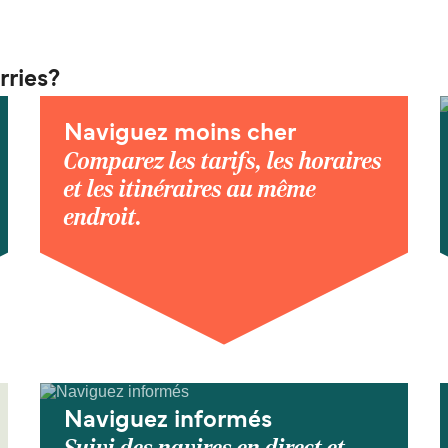
rries?
Naviguez moins cher
Comparez les tarifs, les horaires
et les itinéraires au même
endroit.
Naviguez informés