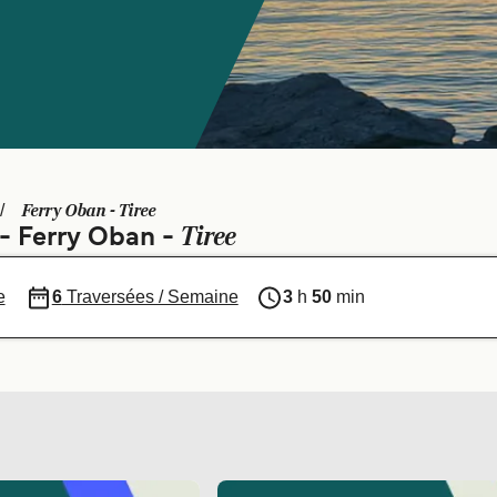
Ferry Oban - Tiree
Tiree
 - Ferry Oban -
e
6
Traversées / Semaine
3
h
50
min