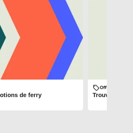
Offres et prom
otions de ferry
Trouvez les bi