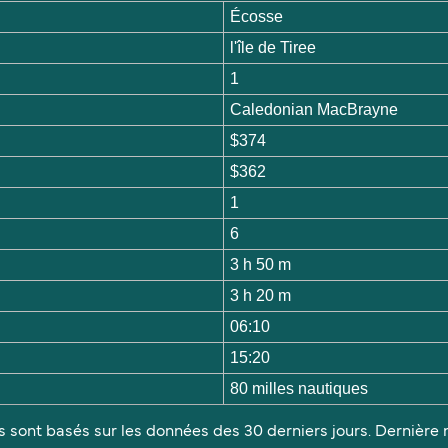
Écosse
l'île de Tiree
1
Caledonian MacBrayne
$374
$362
1
6
3 h 50 m
3 h 20 m
06:10
15:20
80 milles nautiques
s sont basés sur les données des 30 derniers jours. Dernière m