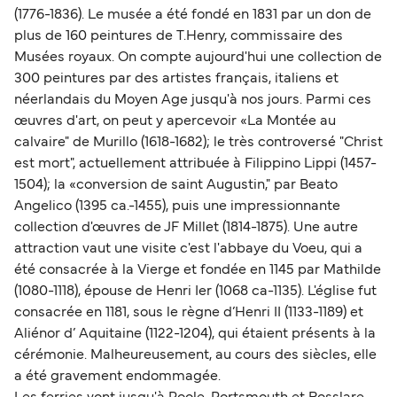
(1776-1836). Le musée a été fondé en 1831 par un don de
plus de 160 peintures de T.Henry, commissaire des
Musées royaux. On compte aujourd'hui une collection de
300 peintures par des artistes français, italiens et
néerlandais du Moyen Age jusqu'à nos jours. Parmi ces
œuvres d'art, on peut y apercevoir «La Montée au
calvaire" de Murillo (1618-1682); le très controversé "Christ
est mort", actuellement attribuée à Filippino Lippi (1457-
1504); la «conversion de saint Augustin," par Beato
Angelico (1395 ca.-1455), puis une impressionnante
collection d'œuvres de JF Millet (1814-1875). Une autre
attraction vaut une visite c'est l'abbaye du Voeu, qui a
été consacrée à la Vierge et fondée en 1145 par Mathilde
(1080-1118), épouse de Henri Ier (1068 ca-1135). L'église fut
consacrée en 1181, sous le règne d’Henri II (1133-1189) et
Aliénor d’ Aquitaine (1122-1204), qui étaient présents à la
cérémonie. Malheureusement, au cours des siècles, elle
a été gravement endommagée.