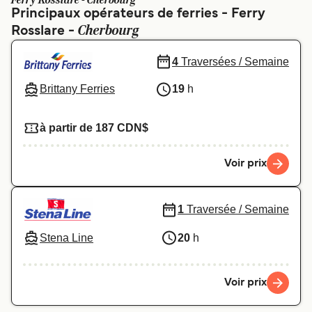
Ferry Rosslare - Cherbourg
Canada
België (NL)
Principaux opérateurs de ferries - Ferry
Cherbourg
Rosslare -
Ελλάδα
Polska
Deutschland
Schweiz (DE)
4
Traversées / Semaine
Norge
Україна
Brittany Ferries
19
h
Indonesia
المغرب
à partir de 187 CDN$
Voir prix
1
Traversée / Semaine
Stena Line
20
h
Voir prix