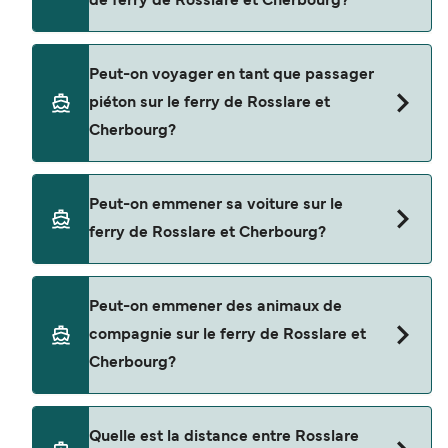
de ferry de Rosslare et Cherbourg?
Réservez des ferries de Rosslare à Cherbourg en
Peut-on voyager en tant que passager
utilisant notre moteur de recherche et consultez
piéton sur le ferry de Rosslare et
notre page d'offres pour consulter les dernières
Cherbourg?
promotions disponibles.
Oui, vous pouvez voyager en tant que passager
Peut-on emmener sa voiture sur le
piéton de Rosslare à Cherbourg avec
ferry de Rosslare et Cherbourg?
Brittany Ferries
Oui, vous pouvez voyager avec un véhicule de
Peut-on emmener des animaux de
Rosslare à Cherbourg a avec
compagnie sur le ferry de Rosslare et
Brittany Ferries
Cherbourg?
Les animaux de compagnie ne sont actuellement
Quelle est la distance entre Rosslare