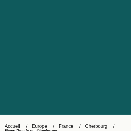
United States
Россия
Portugal
Catalan
대한민국
Suomi
Slovensko
Nederland
Česká republika
Australia
España
New Zealand
日本
Sverige
Ireland
Danmark
中国
Türkiye
العربية
UK
Österreich (DE)
Italia
Accueil
Europe
France
Cherbourg