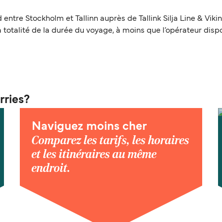
tre Stockholm et Tallinn auprès de Tallink Silja Line & Viking
a totalité de la durée du voyage, à moins que l’opérateur dis
rries?
Naviguez moins cher
Comparez les tarifs, les horaires
et les itinéraires au même
endroit.