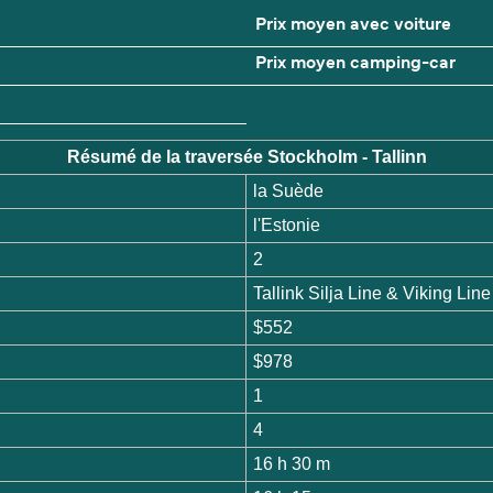
Prix moyen avec voiture
Prix moyen camping-car
Résumé de la traversée Stockholm - Tallinn
la Suède
l'Estonie
2
Tallink Silja Line & Viking Line
$552
$978
1
4
16 h 30 m