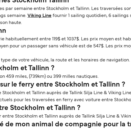
ries Stockholm Tallinn
par semaine entre Stockholm et Tallinn. Les traversées sont a
lings semaine.
Viking Line
fournir 1 sailing quotidien, 6 sailing
ison haute.
inn
arie habituellement entre 119$ et 1037$. Les prix moyen est ha
moyen pour un passager sans véhicule est de 547$. Les prix m
ype de votre véhicule, la route et les horaires de navigation. 
kholm et Tallinn ?
ron 459 miles, (739km) ou 399 milles nautiques.
ur le ferry entre Stockholm et Tallinn ?
Stockholm et Tallinn auprès de Tallink Silja Line & Viking Line
tuels pour les traversées en ferry avec voiture entre Stockhol
tre Stockholm et Tallinn ?
ntre Stockholm et Tallinn auprès de Tallink Silja Line & Vikin
 de mon animal de compagnie pour la tr