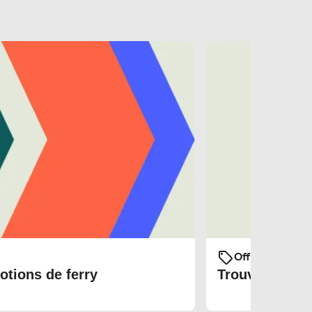
Offres et prom
otions de ferry
Trouvez les bi