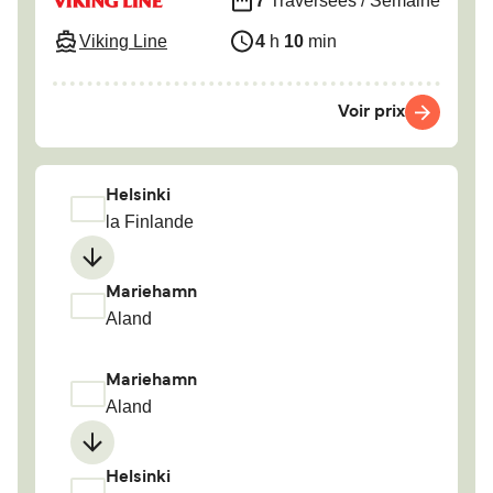
7
Traversées / Semaine
Viking Line
4
h
10
min
Voir prix
Helsinki
la Finlande
Mariehamn
Aland
Mariehamn
Aland
Helsinki