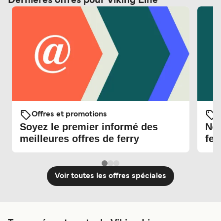
Dernières offres pour Viking Line
Offres et promotions
O
Soyez le premier informé des
Nou
meilleures offres de ferry
fer
Voir toutes les offres spéciales