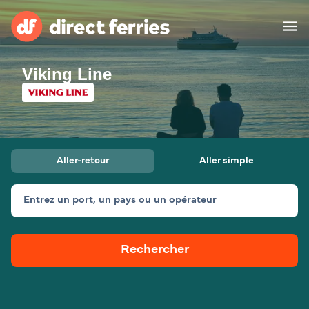
Viking Line
Compagnies de ferry
Pays
Billet de bateau
Aller-retour
Aller simple
Traversées et ports
Hébergement
Ferries
Entrez un port, un pays ou un opérateur
Canada (FR)
Rechercher
Mon Compte
Suisse (FR)
France
Service Client
Belgique (FR)
Maroc (FR)