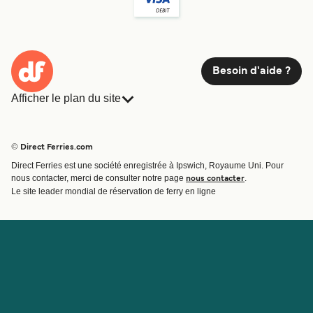
Besoin d'aide ?
Afficher le plan du site
Ferries
Réservations
Pays
Hébergement
© Direct Ferries.com
Compagnies de ferry
Direct Ferries est une société enregistrée à Ipswich, Royaume Uni. Pour
Traversées et ports
nous contacter, merci de consulter notre page
.
nous contacter
Billet de bateau
Le site leader mondial de réservation de ferry en ligne
Compte
Aide et assistance
Gérer ma réservation
Contactez nous
Confirmation de la réservation
Service Client
Aide
À propos de Direct
Travaillez avec nous