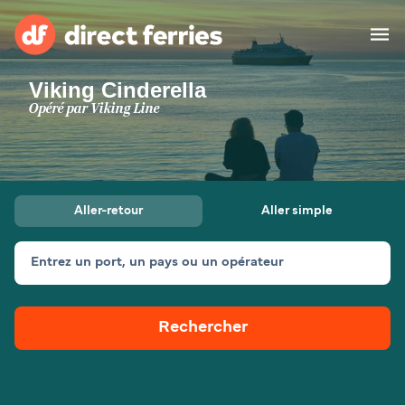
Viking Cinderella
Compagnies de ferry
Opéré par
Viking Line
Pays
Billet de bateau
Aller-retour
Aller simple
Traversées et ports
Hébergement
Ferries
Entrez un port, un pays ou un opérateur
Canada (FR)
Rechercher
Mon Compte
Suisse (FR)
France
Service Client
Belgique (FR)
Maroc (FR)