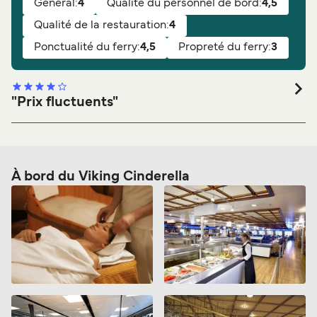
Général:
4
Qualité du personnel de bord:
4,5
Qualité de la restauration:
4
Ponctualité du ferry:
4,5
Propreté du ferry:
3
"Prix fluctuents"
Note générale:
Général:
Qualité de la restauration:
Propreté du ferry:
À bord du Viking Cinderella
Qualité du personnel de bord:
Ponctualité du ferry:
Vous le recommanderiez?
Oui
Bonjour Nous avons payer a l'aller pour 2 pers et un velo
tandem 940 Kr et 42 euros au retour ????? Vous pouvez
nous renbourcer la difference si vous le voulez,et nous
vous ferons des eloges de votre compagnie. sinon rien a