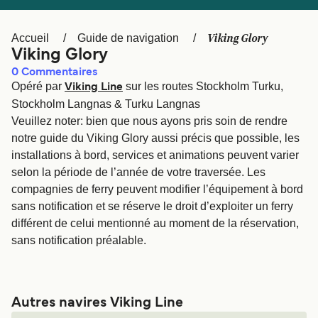
Canada
België (NL)
Ελλάδα
Polska
Viking Glory
Accueil
Guide de navigation
Viking Glory
Deutschland
Schweiz (DE)
0
Commentaires
Opéré par
sur les routes Stockholm Turku,
Norge
Україна
Viking Line
Stockholm Langnas & Turku Langnas
Indonesia
المغرب
Veuillez noter: bien que nous ayons pris soin de rendre
notre guide du Viking Glory aussi précis que possible, les
installations à bord, services et animations peuvent varier
selon la période de l’année de votre traversée. Les
compagnies de ferry peuvent modifier l’équipement à bord
sans notification et se réserve le droit d’exploiter un ferry
différent de celui mentionné au moment de la réservation,
sans notification préalable.
Autres navires Viking Line