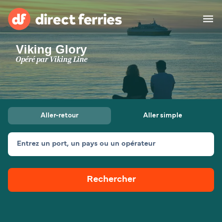
Viking Glory
Compagnies de ferry
Opéré par
Viking Line
Pays
Billet de bateau
Aller-retour
Aller simple
Traversées et ports
Hébergement
Ferries
Entrez un port, un pays ou un opérateur
Canada (FR)
Rechercher
Mon Compte
Suisse (FR)
France
Service Client
Belgique (FR)
Maroc (FR)