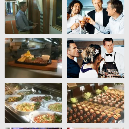
vacances encadrées trop faiblement. Il conviendrait
indiquer de façon polie et/ou humoristique de respecter
une certaine tranquillité aux heures nocturnes (par
exemple, de 22 h à 06 h). Cette invitation à un minimum de
civilité, devrait figurer sur les infos générales de la
réservation et à quelques endroits importants près des
cabines (ascenseurs, escaliers).