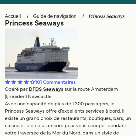
Canada
België (NL)
Ελλάδα
Polska
Princess Seaways
Accueil
Guide de navigation
Princess Seaways
Deutschland
Schweiz (DE)
Norge
Україна
Indonesia
المغرب
101
Commentaires
Opéré par
DFDS Seaways
sur la route Amsterdam
(Ijmuiden) Newcastle
Avec une capacité de plus de 1 300 passagers, le
Princess Seaways offre d'excellents services à bord. Il
existe un grand choix de restaurants, boutiques, bars, un
casino et bien plus encore pour vous occuper pendant
votre traversée de la Mer du Nord, dans un style de