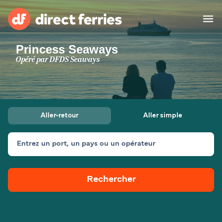
Princess Seaways
Compagnies de ferry
Opéré par
DFDS Seaways
Pays
Billet de bateau
Aller-retour
Aller simple
Traversées et ports
Hébergement
Ferries
Entrez un port, un pays ou un opérateur
Canada (FR)
Rechercher
Mon Compte
Suisse (FR)
France
Service Client
Belgique (FR)
Maroc (FR)