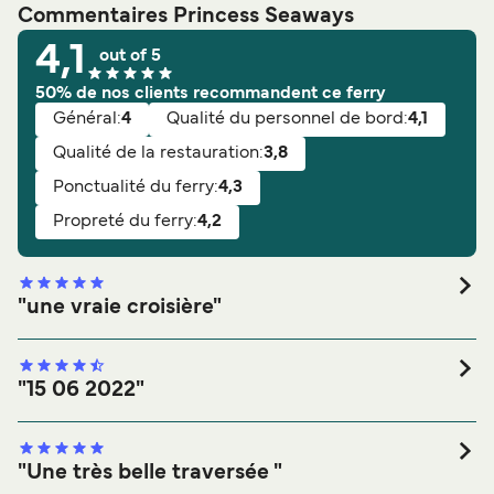
Commentaires Princess Seaways
4,1
out of 5
50% de nos clients recommandent ce ferry
Général:
4
Qualité du personnel de bord:
4,1
Qualité de la restauration:
3,8
Ponctualité du ferry:
4,3
Propreté du ferry:
4,2
"une vraie croisière"
Note générale:
Général:
Qualité de la restauration:
"15 06 2022"
Propreté du ferry:
Qualité du personnel de bord:
Note générale:
Ponctualité du ferry:
Général:
Vous le recommanderiez?
Oui
Qualité de la restauration:
"Une très belle traversée "
Propreté du ferry: