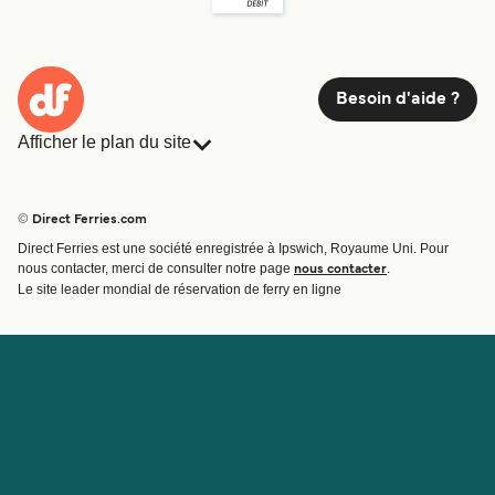
Besoin d'aide ?
Afficher le plan du site
Ferries
Réservations
Pays
Hébergement
© Direct Ferries.com
Compagnies de ferry
Direct Ferries est une société enregistrée à Ipswich, Royaume Uni. Pour
Traversées et ports
nous contacter, merci de consulter notre page
.
nous contacter
Billet de bateau
Le site leader mondial de réservation de ferry en ligne
Compte
Aide et assistance
Gérer ma réservation
Contactez nous
Confirmation de la réservation
Service Client
Aide
À propos de Direct
Travaillez avec nous