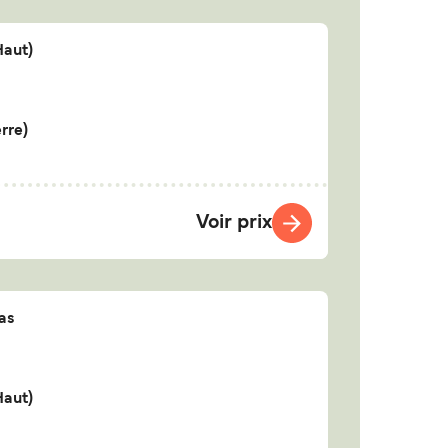
Haut)
rre)
Voir prix
as
Haut)