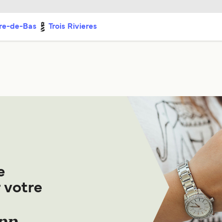
rre-de-Bas
Trois Rivieres
e
 votre
App