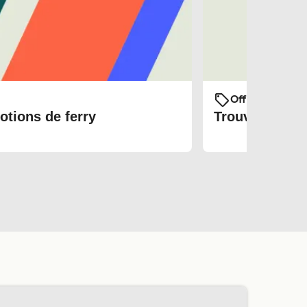
Offres et prom
otions de ferry
Trouvez les bi