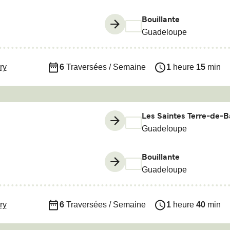
Bouillante
Guadeloupe
ry
6
Traversées / Semaine
1
heure
15
min
Les Saintes Terre-de-B
Guadeloupe
Bouillante
Guadeloupe
ry
6
Traversées / Semaine
1
heure
40
min