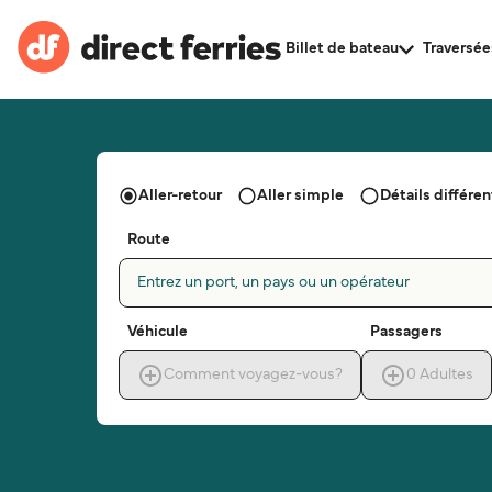
Billet de bateau
Traversée
Aller-retour
Aller simple
Détails différent
Route
Entrez un port, un pays ou un opérateur
Véhicule
Passagers
Comment voyagez-vous?
0
Adultes