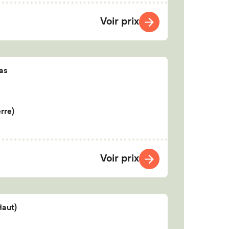
Voir prix
as
rre)
Voir prix
Haut)