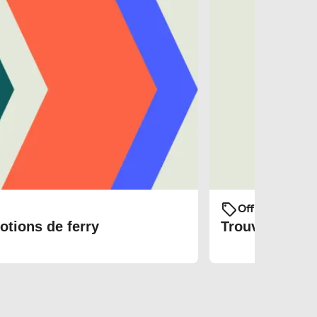
Offres et prom
otions de ferry
Trouvez les bi