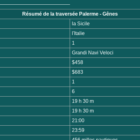
Résumé de la traversée Palerme - Gênes
la Sicile
l'Italie
1
Grandi Navi Veloci
$458
$683
1
6
19 h 30 m
19 h 30 m
21:00
23:59
456 milles nautiques