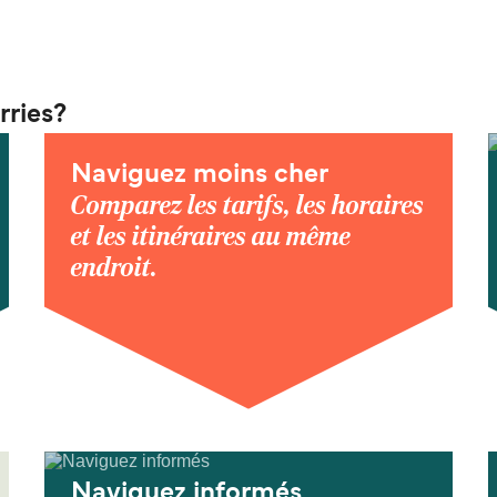
rries?
Naviguez moins cher
Comparez les tarifs, les horaires
et les itinéraires au même
endroit.
Naviguez informés