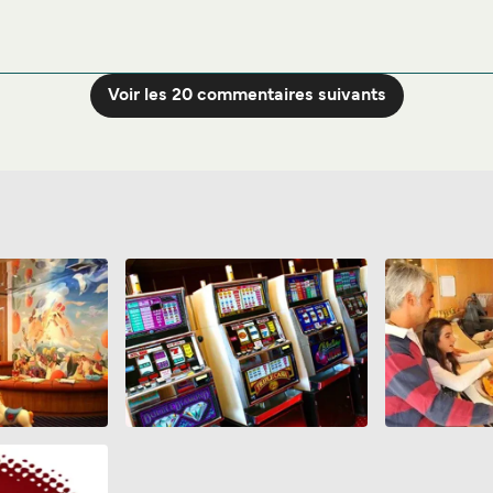
Non
Voir les 20 commentaires suivants
Non
es de retard et le fait de couper la clim pour faire augmenter 
Non
nitaire, le temps qu’on le sort de notre sac, nous avons était insu
 est un homme très grand et gros, ils nous a parlé comme un chien
oi