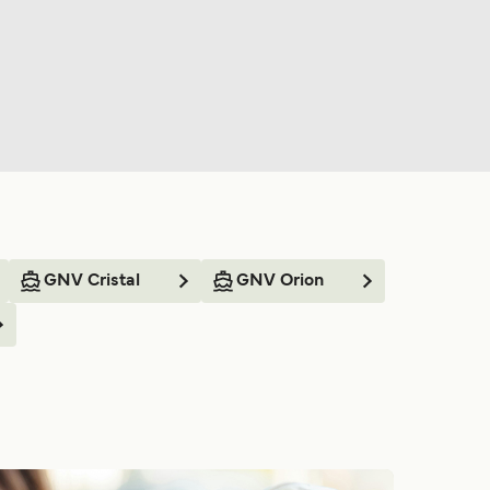
GNV Cristal
GNV Orion