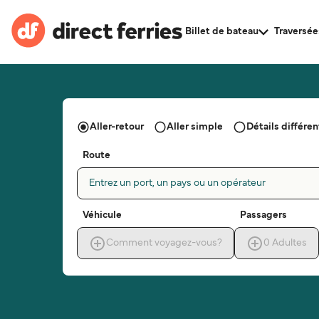
Billet de bateau
Traversée
Aller-retour
Aller simple
Détails différent
Route
Entrez un port, un pays ou un opérateur
Véhicule
Passagers
Comment voyagez-vous?
0
Adultes