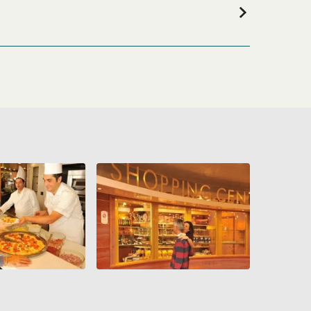
la consommation
lté et forcé de sortir du fil d’attente et même reçu
 et nous à insulter, à l’avenir je pense éviter votre