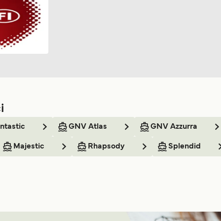
i
ntastic
GNV Atlas
GNV Azzurra
Majestic
Rhapsody
Splendid