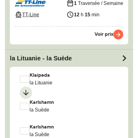
1
Traversée / Semaine
TT-Line
12
h
15
min
Voir prix
la Lituanie - la Suède
Klaipeda
la Lituanie
Karlshamn
la Suède
Karlshamn
la Suède