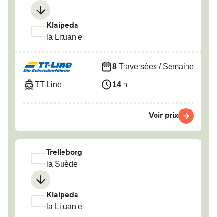
Klaipeda
la Lituanie
8
Traversées / Semaine
TT-Line
14
h
Voir prix
Trelleborg
la Suède
Klaipeda
la Lituanie