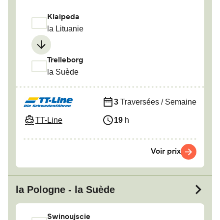
Klaipeda
la Lituanie
Trelleborg
la Suède
3
Traversées / Semaine
TT-Line
19
h
Voir prix
la Pologne - la Suède
Swinoujscie