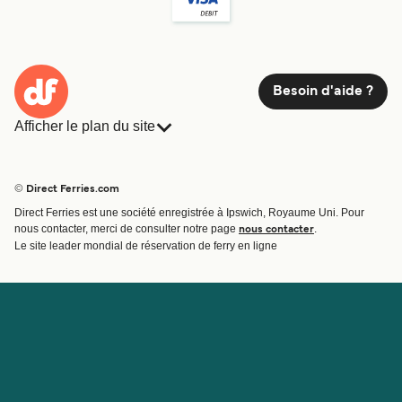
Besoin d'aide ?
Afficher le plan du site
Ferries
Réservations
Pays
Hébergement
© Direct Ferries.com
Compagnies de ferry
Direct Ferries est une société enregistrée à Ipswich, Royaume Uni. Pour
Traversées et ports
nous contacter, merci de consulter notre page
.
nous contacter
Billet de bateau
Le site leader mondial de réservation de ferry en ligne
Compte
Aide et assistance
Gérer ma réservation
Contactez nous
Confirmation de la réservation
Service Client
Aide
À propos de Direct
Travaillez avec nous