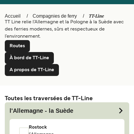
Canada
België (NL)
TT-Line
Accueil
Compagnies de ferry
Ελλάδα
Polska
TT Line relie l'Allemagne et la Pologne à la Suède avec
des ferries modernes, sûrs et respectueux de
Schweiz (DE)
Deutschland
l'environnement.
Routes
Norge
Україна
À bord de TT-Line
Indonesia
المغرب
A propos de TT-Line
Toutes les traversées de TT-Line
l'Allemagne - la Suède
Rostock