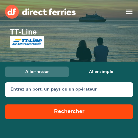
TT-Line
Compagnies de ferry
Pays
Billet de bateau
Aller-retour
Aller simple
Traversées et ports
Hébergement
Ferries
Entrez un port, un pays ou un opérateur
Canada (FR)
Rechercher
Mon Compte
Suisse (FR)
France
Service Client
Belgique (FR)
Maroc (FR)