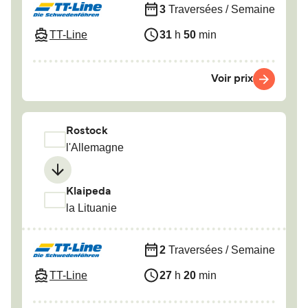
3
Traversées / Semaine
TT-Line
31
h
50
min
Voir prix
Rostock
l'Allemagne
Klaipeda
la Lituanie
2
Traversées / Semaine
TT-Line
27
h
20
min