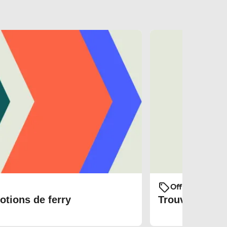
Offres et prom
otions de ferry
Trouvez les bi