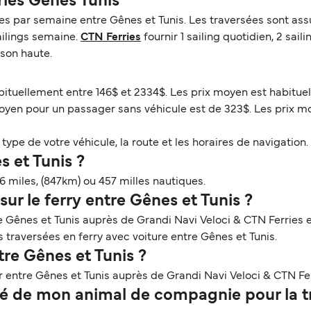
ries Gênes Tunis
s par semaine entre Gênes et Tunis. Les traversées sont assu
sailings semaine.
CTN Ferries
fournir 1 sailing quotidien, 2 sai
ison haute.
abituellement entre 146$ et 2334$. Les prix moyen est habitue
moyen pour un passager sans véhicule est de 323$. Les prix m
ype de votre véhicule, la route et les horaires de navigation. 
s et Tunis ?
6 miles, (847km) ou 457 milles nautiques.
ur le ferry entre Gênes et Tunis ?
e Gênes et Tunis auprès de Grandi Navi Veloci & CTN Ferries e
es traversées en ferry avec voiture entre Gênes et Tunis.
tre Gênes et Tunis ?
 entre Gênes et Tunis auprès de Grandi Navi Veloci & CTN Fer
 de mon animal de compagnie pour la tr