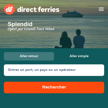
Splendid
Compagnies de ferry
Opéré par
Grandi Navi Veloci
Pays
Billet de bateau
Aller-retour
Aller simple
Traversées et ports
Hébergement
Ferries
Entrez un port, un pays ou un opérateur
Canada (FR)
Rechercher
Mon Compte
Suisse (FR)
France
Service Client
Belgique (FR)
Maroc (FR)