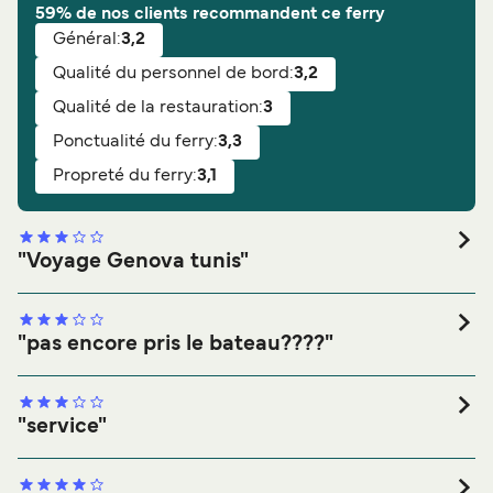
59% de nos clients recommandent ce ferry
Général:
3,2
Qualité du personnel de bord:
3,2
Qualité de la restauration:
3
Ponctualité du ferry:
3,3
Propreté du ferry:
3,1
"Voyage Genova tunis"
Note générale:
Général:
Qualité de la restauration:
"pas encore pris le bateau????"
Propreté du ferry:
Qualité du personnel de bord:
Note générale:
Ponctualité du ferry:
Général:
Vous le recommanderiez?
Oui
Qualité de la restauration:
"service"
Propreté du ferry:
Qualité du personnel de bord:
Note générale:
Ponctualité du ferry:
Général: