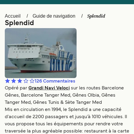
Canada
België (NL)
Ελλάδα
Polska
Splendid
Accueil
Guide de navigation
Splendid
Deutschland
Schweiz (DE)
Norge
Україна
Indonesia
المغرب
126
Commentaires
Opéré par
Grandi Navi Veloci
sur les routes Barcelone
Gênes, Barcelone Tanger Med, Gênes Olbia, Gênes
Tanger Med, Gênes Tunis & Sète Tanger Med
Mis en circulation en 1994, le Splendid a une capacité
d'accueil de 2200 passagers et jusqu'à 1010 véhicules. Il
vous propose tous les équipements pour rendre votre
traversée la plus agréable possible: restaurant à la carte