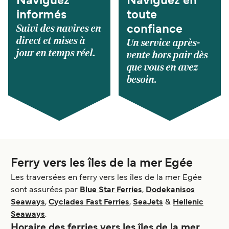
Naviguez
Naviguez en
informés
toute
Suivi des navires en
confiance
direct et mises à
Un service après-
jour en temps réel.
vente hors pair dès
que vous en avez
besoin.
Ferry vers les îles de la mer Egée
Les traversées en ferry vers les îles de la mer Egée
sont assurées par
Blue Star Ferries
,
Dodekanisos
Seaways
,
Cyclades Fast Ferries
,
SeaJets
&
Hellenic
Seaways
.
Horaire des ferries vers les îles de la mer