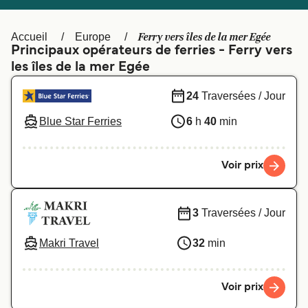
Canada
België (NL)
Ελλάδα
Polska
Ferry vers îles de la mer Egée
Accueil
Europe
Principaux opérateurs de ferries - Ferry vers
Deutschland
Schweiz (DE)
les îles de la mer Egée
Norge
Україна
24
Traversées / Jour
Indonesia
المغرب
Blue Star Ferries
6
h
40
min
Voir prix
3
Traversées / Jour
Makri Travel
32
min
Voir prix