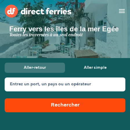
Ferry vers les îles de la mer Egée
Compagnies de ferry
Toutes les traversées à un seul endroit
Pays
Billet de bateau
Aller-retour
Aller simple
Traversées et ports
Hébergement
Ferries
Entrez un port, un pays ou un opérateur
Canada (FR)
Rechercher
Mon Compte
Suisse (FR)
France
Service Client
Belgique (FR)
Maroc (FR)