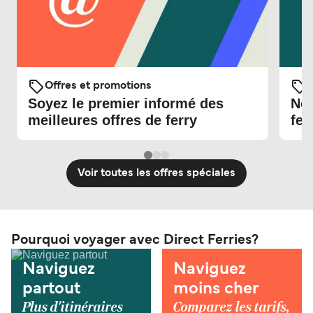
Offres et promotions
O
Soyez le premier informé des
Nou
meilleures offres de ferry
fer
Voir toutes les offres spéciales
Pourquoi voyager avec Direct Ferries?
Naviguez
Naviguez
partout
moins cher
Plus d'itinéraires
Comparez les tarifs,