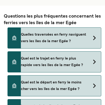
Questions les plus fréquentes concernant les
ferries vers les îles de la mer Egée
Quelles traversées en ferry naviguent
vers les îles de la mer Egée ?
Les ferries vers les îles de la mer Egée naviguent
Quel est le trajet en ferry le plus
depuis
rapide vers les îles de la mer Egée ?
Kusadasi
Cesme
La traversée en ferry la plus rapide vers les îles
Quel est le départ en ferry le moins
de la mer Egée est sur la route Cesme - Chios,
Ayvalik
cher vers les îles de la mer Egée ?
avec une durée du trajet d’environ 20 minutes.
Agios Kirikos
La traversée en ferry la moins chère vers les îles