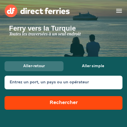
Ferry vers la Turquie
Compagnies de ferry
Toutes les traversées à un seul endroit
Pays
Billet de bateau
Aller-retour
Aller simple
Traversées et ports
Hébergement
Ferries
Entrez un port, un pays ou un opérateur
Canada (FR)
Rechercher
Mon Compte
Suisse (FR)
France
Service Client
Belgique (FR)
Maroc (FR)