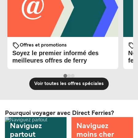
Offres et promotions
O
Soyez le premier informé des
Nou
meilleures offres de ferry
fer
Voir toutes les offres spéciales
Pourquoi voyager avec Direct Ferries?
Naviguez
Naviguez
partout
moins cher