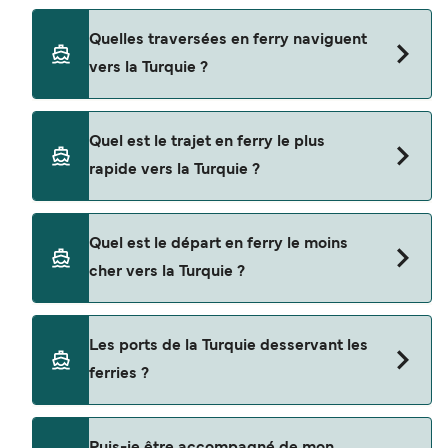
Quelles traversées en ferry naviguent
vers la Turquie ?
Les ferries vers la Turquie naviguent depuis
Quel est le trajet en ferry le plus
Cos
rapide vers la Turquie ?
Rhodes
La traversée en ferry la plus rapide vers la
Chios
Quel est le départ en ferry le moins
Turquie est sur la route Chios - Cesme, avec une
cher vers la Turquie ?
Mytilene
durée du trajet d’environ 20 minutes.
Vathi
La traversée en ferry la moins chère vers la
Les ports de la Turquie desservant les
Leros
Turquie coûte $42 sur la route Cos - Turgutreis.
ferries ?
Prix hors frais de réservation.
Pythagorio
Kyrenia
Les ports de la Turquie avec des départs de
Puis-je être accompagné de mon