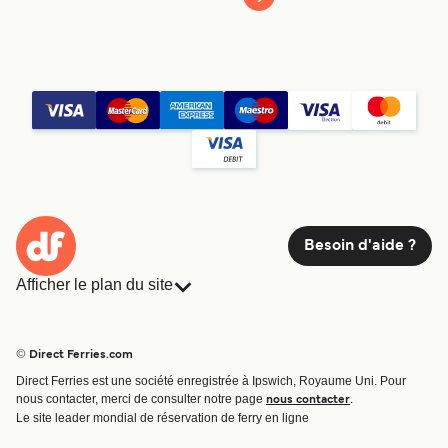
Voir prix
6
Traversées / Semaine
Makri Travel
1
heure
Voir prix
Besoin d'aide ?
Ferry Patmos - Kusadasi
Afficher le plan du site
4
Traversées / Semaine
Ferries
Réservations
Ido
Pays
Hébergement
2
h
15
min
© Direct Ferries.com
Compagnies de ferry
Direct Ferries est une société enregistrée à Ipswich, Royaume Uni. Pour
Traversées et ports
nous contacter, merci de consulter notre page
.
nous contacter
Billet de bateau
Le site leader mondial de réservation de ferry en ligne
Voir prix