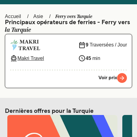
Canada
België (NL)
Ελλάδα
Polska
Ferry vers Turquie
Accueil
Asie
Principaux opérateurs de ferries - Ferry vers
Deutschland
Schweiz (DE)
la Turquie
Norge
Україна
9
Traversées / Jour
Indonesia
المغرب
Makri Travel
45
min
Voir prix
Dernières offres pour la Turquie