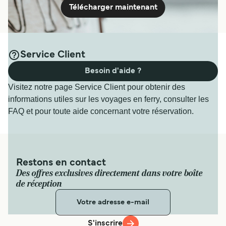
1
heure
Télécharger maintenant
Voir prix
Voir prix
Service Client
Ferry Cos - Turgutreis
Besoin d'aide ?
7
Traversées / Semaine
Pour plus d’informations, veuillez visiter la page
Ferries
Dentur Avrasya
de Samos à la Turquie
.
Visitez notre page Service Client pour obtenir des
30
min
informations utiles sur les voyages en ferry, consulter les
FAQ et pour toute aide concernant votre réservation.
Voir prix
Restons en contact
Ferry Leros - Bodrum
Des offres exclusives directement dans votre boîte
de réception
6
Traversées / Semaine
Ido
45
min
S'inscrire