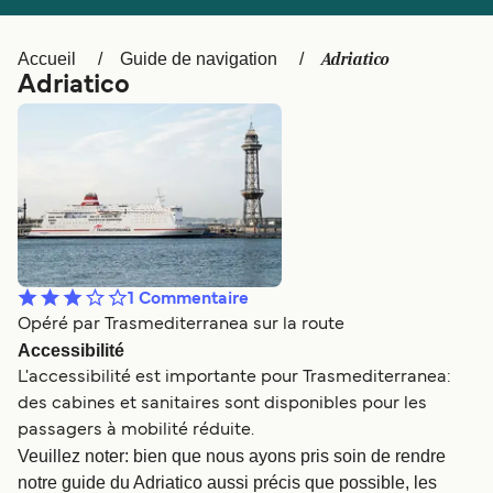
Canada
België (NL)
Ελλάδα
Polska
Adriatico
Accueil
Guide de navigation
Adriatico
Deutschland
Schweiz (DE)
Norge
Україна
Indonesia
المغرب
1
Commentaire
Opéré par Trasmediterranea sur la route
Accessibilité
L'accessibilité est importante pour Trasmediterranea:
des cabines et sanitaires sont disponibles pour les
passagers à mobilité réduite.
Veuillez noter: bien que nous ayons pris soin de rendre
notre guide du Adriatico aussi précis que possible, les