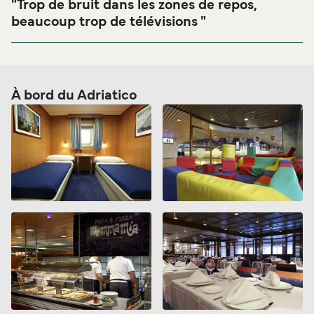
"Trop de bruit dans les zones de repos,
beaucoup trop de télévisions "
Note générale:
Général:
Qualité de la restauration:
Propreté du ferry:
À bord du Adriatico
Qualité du personnel de bord:
Ponctualité du ferry:
Vous le recommanderiez?
Non
Bonjour,suite à mon récent voyage aller retour entre le 15
mars et retour le 18 mars , 7 heures de télévisions non stop
de partout dans la zone des fauteuils de repos, le bar ,les
salons,le self ou le restaurant ,aucune zone de
tranquillité,du bruit en permanence,s’en était fatiguant, voir
épuisant....Vous n’avez nullement besoin de mettre des
télévisions partout dans tous les coins d’autant plus que
les passagers ont tous des téléphones mobiles,des
tablettes ,des ordinateurs alors pensez à enlever au moins