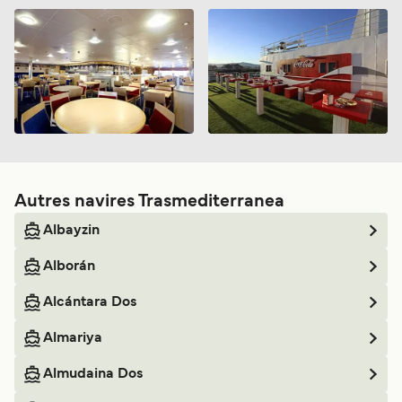
dans les aires de repos ou ont puissent lire voir dormir, se
détendre,se prélasser qu’il n’y ai pas de télévisions,là à ce
moment là je pourrais peut-être être dire que la traversée
était agréable ça n’a pas été le cas au point de penser à
voyager par avion la prochaine fois,d’avan merci de
prendre en considération ce commentaire
Autres navires Trasmediterranea
Albayzin
Alborán
Alcántara Dos
Almariya
Almudaina Dos