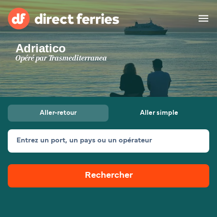
Adriatico
Compagnies de ferry
Opéré par
Trasmediterranea
Pays
Billet de bateau
Aller-retour
Aller simple
Traversées et ports
Hébergement
Ferries
Entrez un port, un pays ou un opérateur
Canada (FR)
Rechercher
Mon Compte
Suisse (FR)
France
Service Client
Belgique (FR)
Maroc (FR)