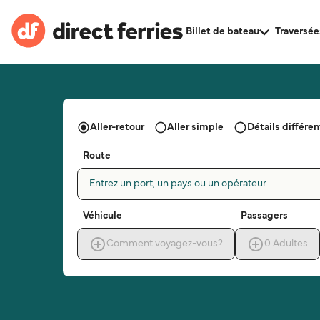
Billet de bateau
Traversée
Aller-retour
Aller simple
Détails différent
Route
Entrez un port, un pays ou un opérateur
Véhicule
Passagers
Comment voyagez-vous?
0
Adultes