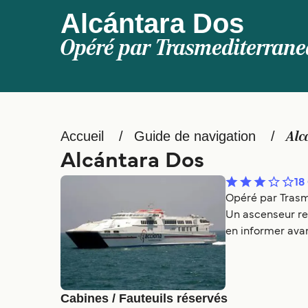
Alcántara Dos
Opéré par
Trasmediterrane
Accueil
Guide de navigation
Alc
Alcántara Dos
18
Opéré par Trasm
Un ascenseur rel
en informer avan
Cabines / Fauteuils réservés