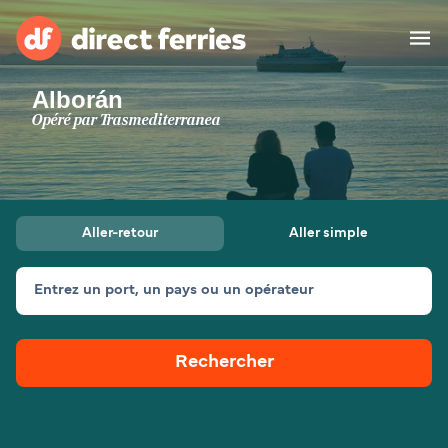
Alborán
Compagnies de ferry
Opéré par
Trasmediterranea
Pays
Billet de bateau
Aller-retour
Aller simple
Traversées et ports
Hébergement
Ferries
Entrez un port, un pays ou un opérateur
Canada (FR)
Rechercher
Mon Compte
Suisse (FR)
France
Service Client
Belgique (FR)
Maroc (FR)