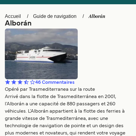
Canada
België (NL)
Ελλάδα
Polska
Alborán
Accueil
Guide de navigation
Alborán
Deutschland
Schweiz (DE)
Norge
Україна
Indonesia
المغرب
46
Commentaires
Opéré par Trasmediterranea sur la route
Arrivé dans la flotte de Trasmediterránea en 2001,
l'Alborán a une capacité de 880 passagers et 260
véhicules. L'Alborán appartient à la flotte des ferries à
grande vitesse de Trasmediterránea, avec une
technologie de navigation de pointe et un design des
plus modernes et novateurs, qui rendent votre voyage