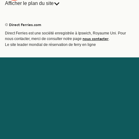
Afficher le plan du site
Ferries
Réservations
Pays
Hébergement
© Direct Ferries.com
Compagnies de ferry
Direct Ferries est une société enregistrée à Ipswich, Royaume Uni. Pour
Traversées et ports
nous contacter, merci de consulter notre page
.
nous contacter
Billet de bateau
Le site leader mondial de réservation de ferry en ligne
Compte
Aide et assistance
Gérer ma réservation
Contactez nous
Confirmation de la réservation
Service Client
Aide
À propos de Direct
Travaillez avec nous
Ferries
Programme d'affiliation
Sites internationaux
Programme d'agent
À propos
Informations légales
Sites partenaires