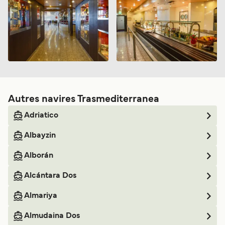
Autres navires Trasmediterranea
Adriatico
Albayzin
Alborán
Alcántara Dos
Almariya
Almudaina Dos