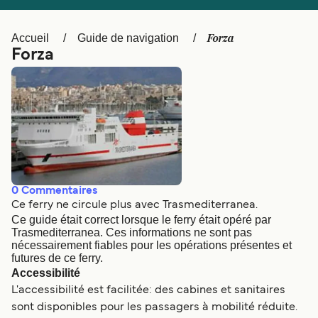
Canada
België (NL)
Ελλάδα
Polska
Forza
Accueil
Guide de navigation
Forza
Deutschland
Schweiz (DE)
Norge
Україна
Indonesia
المغرب
0
Commentaires
Ce ferry ne circule plus avec Trasmediterranea.
Ce guide était correct lorsque le ferry était opéré par
Trasmediterranea. Ces informations ne sont pas
nécessairement fiables pour les opérations présentes et
futures de ce ferry.
Accessibilité
L'accessibilité est facilitée: des cabines et sanitaires
sont disponibles pour les passagers à mobilité réduite.