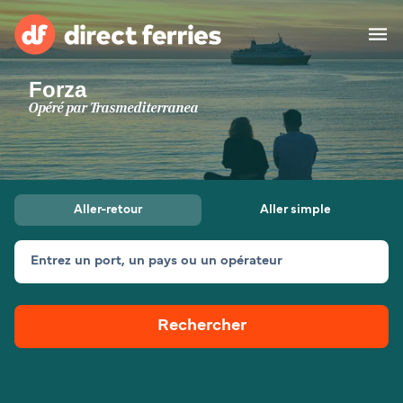
Forza
Compagnies de ferry
Opéré par
Trasmediterranea
Pays
Billet de bateau
Aller-retour
Aller simple
Traversées et ports
Hébergement
Ferries
Entrez un port, un pays ou un opérateur
Canada (FR)
Rechercher
Mon Compte
Suisse (FR)
France
Service Client
Belgique (FR)
Maroc (FR)